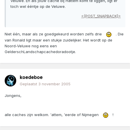
Veluwe. En als jouw cache bij Hattem komt te liggen, ligt er
toch wel ééntje op de Veluwe.
<{POST_SNAPBACK}>
Niet één, maar als ze goedgekeurd worden zelfs drie
. Die
van Ronald ligt maar een stukje zuidelijker. Het wordt op de
Noord-Veluwe nog eens een
GelderschLandschapcachedoradootje.
koedeboe
Geplaatst
3 november 2005
Jongens,
alle caches zijn welkom. 'attem, 'eerde of Nijmegen
!