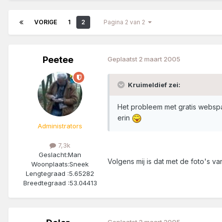
VORIGE
1
2
Pagina 2 van 2
Peetee
Geplaatst
2 maart 2005
Kruimeldief zei:
Het probleem met gratis webspace
erin
Administrators
7,3k
Geslacht:
Man
Volgens mij is dat met de foto's v
Woonplaats:
Sneek
Lengtegraad :
5.65282
Breedtegraad :
53.04413