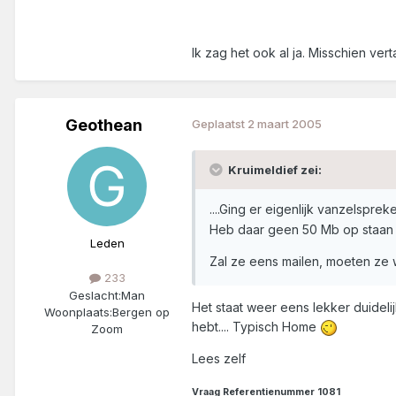
Ik zag het ook al ja. Misschien ver
Geothean
Geplaatst
2 maart 2005
Kruimeldief zei:
....Ging er eigenlijk vanzelspre
Heb daar geen 50 Mb op staan e
Leden
Zal ze eens mailen, moeten ze w
233
Geslacht:
Man
Het staat weer eens lekker duidelij
Woonplaats:
Bergen op
hebt.... Typisch Home
Zoom
Lees zelf
Vraag Referentienummer 1081