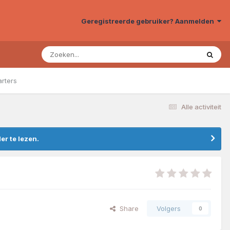
Geregistreerde gebruiker? Aanmelden
arters
Alle activiteit
r te lezen.
Share
Volgers
0