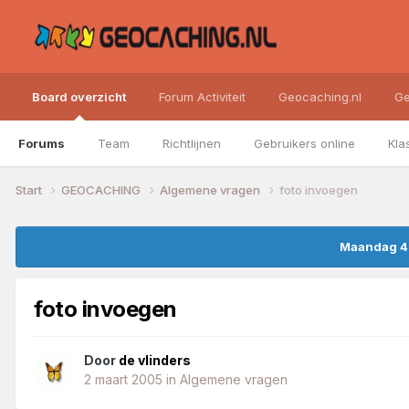
Board overzicht
Forum Activiteit
Geocaching.nl
Ge
Forums
Team
Richtlijnen
Gebruikers online
Kla
Start
GEOCACHING
Algemene vragen
foto invoegen
Maandag 4 
foto invoegen
Door
de vlinders
2 maart 2005
in
Algemene vragen