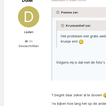
Doler
Geplaatst
2 maart 2005
Peetee zei:
Kruimeldief zei:
Leden
Het probleem met gratis webs
kruisje erin
88
Geslacht:
Man
Volgens mij is dat met de foto'
't begint daar zeker al te dooien
'ns kijken hoe lang het op de andere