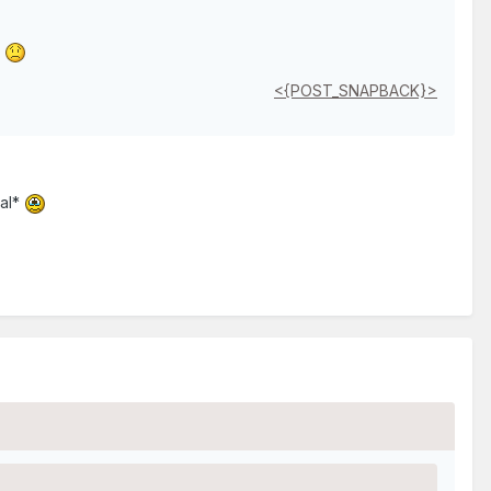
.
<{POST_SNAPBACK}>
tal*