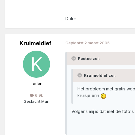
Doler
Kruimeldief
Geplaatst
2 maart 2005
Peetee zei:
Kruimeldief zei:
Leden
Het probleem met gratis webs
kruisje erin
6,9k
Geslacht:
Man
Volgens mij is dat met de foto'