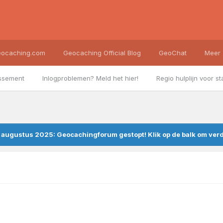
ocaching.com
Geocaching Official Blog
GeoChat
Meer
ssement
Inlogproblemen? Meld het hier!
Regio hulplijn voor st
augustus 2025: Geocachingforum gestopt! Klik op de balk om verde