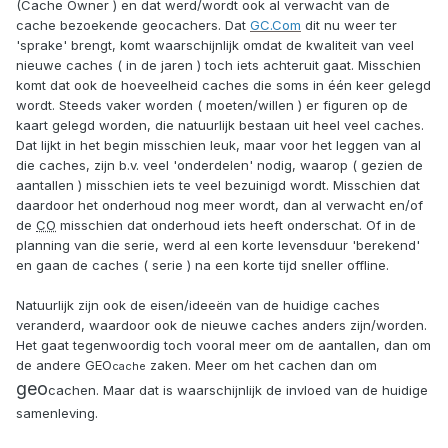
(Cache Owner ) en dat werd/wordt ook al verwacht van de
cache bezoekende geocachers. Dat
GC.Com
dit nu weer ter
'sprake' brengt, komt waarschijnlijk omdat de kwaliteit van veel
nieuwe caches ( in de jaren ) toch iets achteruit gaat. Misschien
komt dat ook de hoeveelheid caches die soms in één keer gelegd
wordt. Steeds vaker worden ( moeten/willen ) er figuren op de
kaart gelegd worden, die natuurlijk bestaan uit heel veel caches.
Dat lijkt in het begin misschien leuk, maar voor het leggen van al
die caches, zijn b.v. veel 'onderdelen' nodig, waarop ( gezien de
aantallen ) misschien iets te veel bezuinigd wordt. Misschien dat
daardoor het onderhoud nog meer wordt, dan al verwacht en/of
de
CO
misschien dat onderhoud iets heeft onderschat. Of in de
planning van die serie, werd al een korte levensduur 'berekend'
en gaan de caches ( serie ) na een korte tijd sneller offline.
Natuurlijk zijn ook de eisen/ideeën van de huidige caches
veranderd, waardoor ook de nieuwe caches anders zijn/worden.
Het gaat tegenwoordig toch vooral meer om de aantallen, dan om
de andere GEO
zaken. Meer om het cachen dan om
cache
geo
cachen. Maar dat is waarschijnlijk de invloed van de huidige
samenleving.