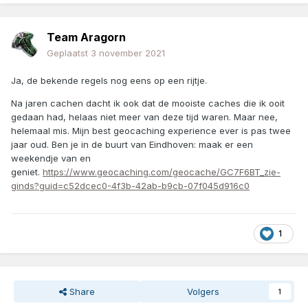
Team Aragorn
Geplaatst
3 november 2021
Ja, de bekende regels nog eens op een rijtje.
Na jaren cachen dacht ik ook dat de mooiste caches die ik ooit
gedaan had, helaas niet meer van deze tijd waren. Maar nee,
helemaal mis. Mijn best geocaching experience ever is pas twee
jaar oud. Ben je in de buurt van Eindhoven: maak er een
weekendje van en
geniet.
https://www.geocaching.com/geocache/GC7F6BT_zie-
ginds?guid=c52dcec0-4f3b-42ab-b9cb-07f045d916c0
1
Share
Volgers
1