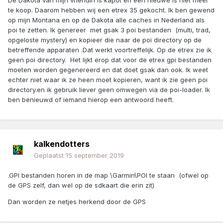
De Dakota van mijn vriendin is kapot en een nieuwe is niet meer
te koop. Daarom hebben wij een etrex 35 gekocht. Ik ben gewend
op mijn Montana en op de Dakota alle caches in Nederland als
poi te zetten. Ik genereer met gsak 3 poi bestanden (multi, trad,
opgeloste mystery) en kopieer die naar de poi directory op de
betreffende apparaten .Dat werkt voortreffelijk. Op de etrex zie ik
geen poi directory. Het lijkt erop dat voor de etrex gpi bestanden
moeten worden gegenereerd en dat doet gsak dan ook. Ik weet
echter niet waar ik ze heen moet kopieren, want ik zie geen poi
directory.en ik gebruik liever geen omwegen via de poi-loader. Ik
ben benieuwd of iemand hierop een antwoord heeft.
kalkendotters
Geplaatst
15 september 2019
.GPI bestanden horen in de map \Garmin\POI te staan (ofwel op
de GPS zelf, dan wel op de sdkaart die erin zit)
Dan worden ze netjes herkend door de GPS