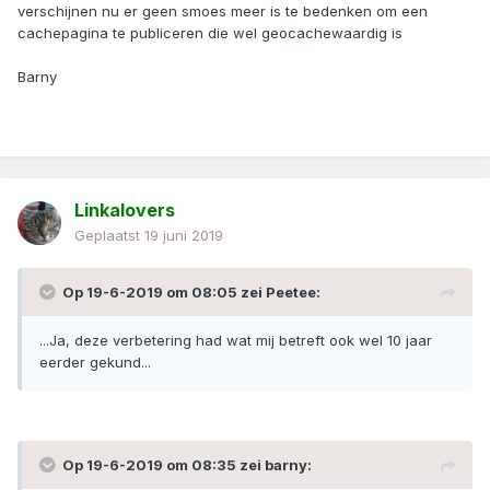
verschijnen nu er geen smoes meer is te bedenken om een
Support Team, bekijkt deze thread om vragen te
cachepagina te publiceren die wel geocachewaardig is
beantwoorden waar mogelijk.
Barny
Linkalovers
Geplaatst
19 juni 2019
Op 19-6-2019 om 08:05 zei
Peetee
:
...Ja, deze verbetering had wat mij betreft ook wel 10 jaar
eerder gekund...
Op 19-6-2019 om 08:35 zei
barny
: