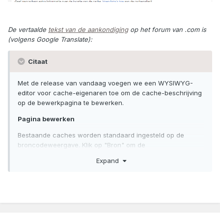
De vertaalde
tekst van de aankondiging
op het forum van .com is
(volgens Google Translate):
Citaat
Met de release van vandaag voegen we een WYSIWYG-
editor voor cache-eigenaren toe om de cache-beschrijving
op de bewerkpagina te bewerken.
Pagina bewerken
Bestaande caches worden standaard ingesteld op de
broncodeweergave. Klik op "Bron" om de
gebruiksvriendelijke WYSIWYG-editor te zien.
Expand
Wanneer u overschakelt van de broncodeweergave naar
de WYSIWYG-editor, ziet u een waarschuwing dat uw code
kan veranderen. De editor kan de HTML-code wijzigen, wat
nodig is voor een correcte opmaak. U kunt een kopie van
uw code opslaan voor het geval dat.
Zodra u zich in de WYSIWYG-editor bevindt, kunt u uw