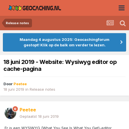
Release notes
Maandag 4 augustus 2025: Geocachingforum
gestopt! Klik op de balk om verder te lezen.
18 juni 2019 - Website: Wysiwyg editor op
cache-pagina
Door
Peetee
18 juni 2019
in
Release notes
Peetee
Geplaatst
18 juni 2019
Er is een WYSIWYG (What You See Is What You Get)-editor