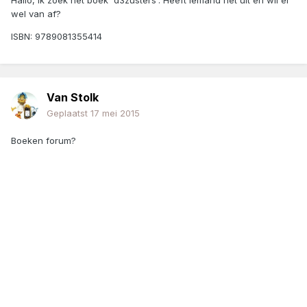
Hallo, Ik zoek het boek 'd3zusters'. Heeft iemand het uit en wil er
wel van af?
ISBN: 9789081355414
Van Stolk
Geplaatst
17 mei 2015
Boeken forum?