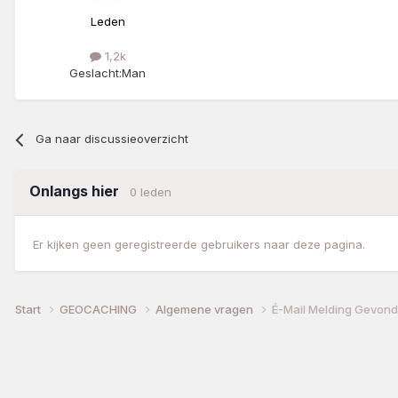
Leden
1,2k
Geslacht:
Man
Ga naar discussieoverzicht
Onlangs hier
0 leden
Er kijken geen geregistreerde gebruikers naar deze pagina.
Start
GEOCACHING
Algemene vragen
É-Mail Melding Gevon