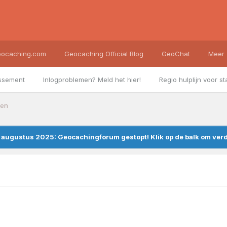
ocaching.com
Geocaching Official Blog
GeoChat
Meer
ssement
Inlogproblemen? Meld het hier!
Regio hulplijn voor st
den
augustus 2025: Geocachingforum gestopt! Klik op de balk om verde