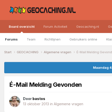
Board overzicht
Forum Activiteit
Geocaching.nl
Ge
Forums
Team
Richtlijnen
Gebruikers online
Kla
Start
GEOCACHING
Algemene vragen
É-Mail Melding Gevon
Maandag 4 
É-Mail Melding Gevonden
Door
bastos
13 oktober 2013
in
Algemene vragen