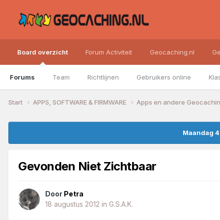
Board overzicht
Forum Activiteit
Geocaching.nl
Ge
Forums
Team
Richtlijnen
Gebruikers online
Kla
Start
APPS, SOFTWARE & FIRMWARE
Apps en andere Geocachin
Maandag 4 
Gevonden Niet Zichtbaar
Door
Petra
18 augustus 2012
in
G.S.A.K.