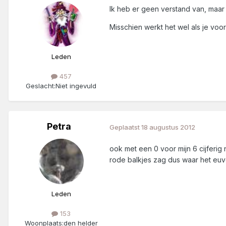
Ik heb er geen verstand van, maar a
Misschien werkt het wel als je voo
Leden
457
Geslacht:
Niet ingevuld
Petra
Geplaatst
18 augustus 2012
ook met een 0 voor mijn 6 cijferig 
rode balkjes zag dus waar het euve
Leden
153
Woonplaats:
den helder