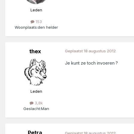
Leden
153
Woonplaats:
den helder
thex
Geplaatst
18 augustus 2012
Je kunt ze toch invoeren ?
Leden
3,8k
Geslacht:
Man
Petra
Geplaatst
18 augustus 2012