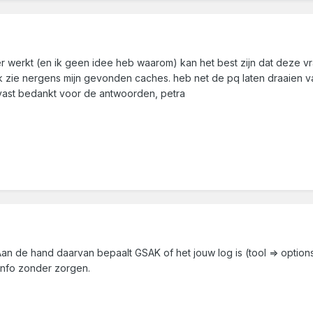
er werkt (en ik geen idee heb waarom) kan het best zijn dat deze 
 zie nergens mijn gevonden caches. heb net de pq laten draaien van
 vast bedankt voor de antwoorden, petra
 Aan de hand daarvan bepaalt GSAK of het jouw log is (tool => opti
 info zonder zorgen.