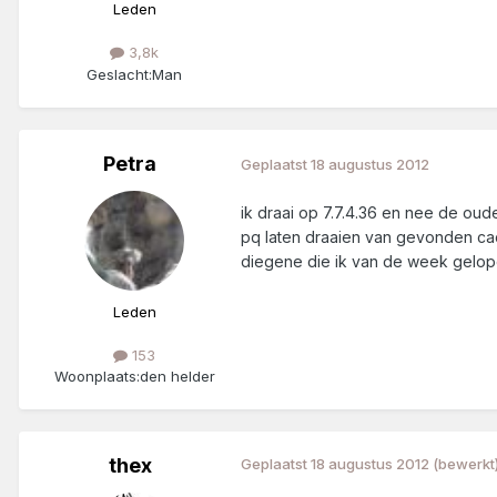
Leden
3,8k
Geslacht:
Man
Petra
Geplaatst
18 augustus 2012
ik draai op 7.7.4.36 en nee de oud
pq laten draaien van gevonden cac
diegene die ik van de week gelop
Leden
153
Woonplaats:
den helder
thex
Geplaatst
18 augustus 2012
(bewerkt