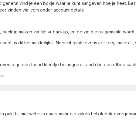
d general vind je een boxje waar je kunt aangeven hoe je heet. Bes
eer vinden via .com onder account details.
backup maken via file => backup, en de zip die nu gemaakt wordt op
hebt, is dit het makkelijkst. Neemht gsak tevens je filters, macro's,
en of je een found kleurtje belangrijker vind dan een offline cach
ex
n pakt hij niet wel mijn naam. maar die zaken heb ik ook overgeno