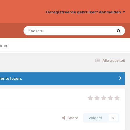
Geregistreerde gebruiker? Aanmelden
arters
Alle activiteit
r te lezen.
Share
Volgers
0