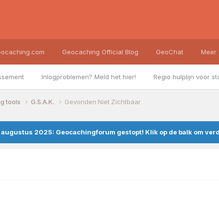
ocaching.com
Geocaching Official Blog
GeoChat
Meer
ssement
Inlogproblemen? Meld het hier!
Regio hulplijn voor st
g tools
G.S.A.K.
Gevonden Niet Zichtbaar
augustus 2025: Geocachingforum gestopt! Klik op de balk om verde