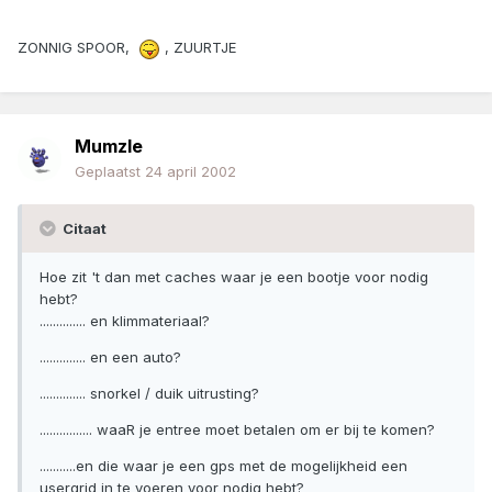
ZONNIG SPOOR,
, ZUURTJE
Mumzle
Geplaatst
24 april 2002
Citaat
Hoe zit 't dan met caches waar je een bootje voor nodig
hebt?
.............. en klimmateriaal?
.............. en een auto?
.............. snorkel / duik uitrusting?
................ waaR je entree moet betalen om er bij te komen?
...........en die waar je een gps met de mogelijkheid een
usergrid in te voeren voor nodig hebt?