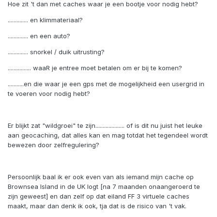
Hoe zit 't dan met caches waar je een bootje voor nodig hebt?
.............. en klimmateriaal?
.............. en een auto?
.............. snorkel / duik uitrusting?
................ waaR je entree moet betalen om er bij te komen?
...........en die waar je een gps met de mogelijkheid een usergrid in
te voeren voor nodig hebt?
Er blijkt zat "wildgroei" te zijn.................... of is dit nu juist het leuke
aan geocaching, dat alles kan en mag totdat het tegendeel wordt
bewezen door zelfregulering?
Persoonlijk baal ik er ook even van als iemand mijn cache op
Brownsea Island in de UK logt [na 7 maanden onaangeroerd te
zijn geweest] en dan zelf op dat eiland FF 3 virtuele caches
maakt, maar dan denk ik ook, tja dat is de risico van 't vak.