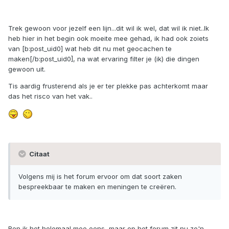
Trek gewoon voor jezelf een lijn...dit wil ik wel, dat wil ik niet..Ik
heb hier in het begin ook moeite mee gehad, ik had ook zoiets
van [b:post_uid0] wat heb dit nu met geocachen te
maken[/b:post_uid0], na wat ervaring filter je (ik) die dingen
gewoon uit.
Tis aardig frusterend als je er ter plekke pas achterkomt maar
das het risco van het vak..
Citaat
Volgens mij is het forum ervoor om dat soort zaken
bespreekbaar te maken en meningen te creëren.
Ben ik het helemaal mee eens, maar op het forum zit nu zo'n