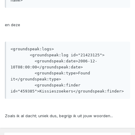
name>
en deze
<groundspeak:logs>

	<groundspeak:log id="21423125">

	  <groundspeak:date>2006-12-
10T08:00:00</groundspeak:date>

	  <groundspeak:type>Found 
it</groundspeak:type>

	  <groundspeak:finder 
id="459385">Kissieszoekers</groundspeak:finder>
Zoals ik al dacht; uniek dus, begrijp ik uit jouw woorden...