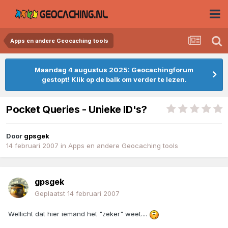
Apps en andere Geocaching tools
Maandag 4 augustus 2025: Geocachingforum
gestopt! Klik op de balk om verder te lezen.
Pocket Queries - Unieke ID's?
Door
gpsgek
14 februari 2007
in
Apps en andere Geocaching tools
gpsgek
Geplaatst
14 februari 2007
Wellicht dat hier iemand het "zeker" weet....