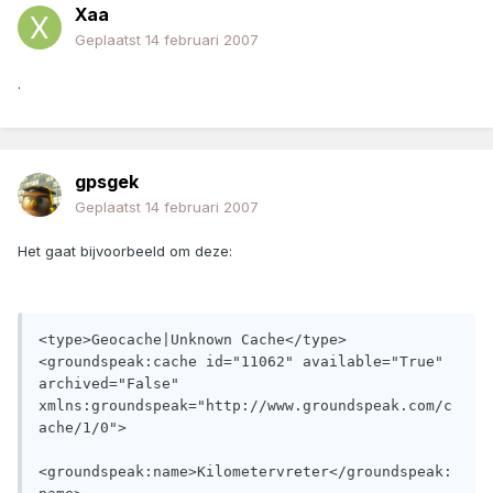
Xaa
Geplaatst
14 februari 2007
.
gpsgek
Geplaatst
14 februari 2007
Het gaat bijvoorbeeld om deze:
<type>Geocache|Unknown Cache</type>

<groundspeak:cache id="11062" available="True" 
archived="False" 
xmlns:groundspeak="http://www.groundspeak.com/c
ache/1/0">

<groundspeak:name>Kilometervreter</groundspeak: