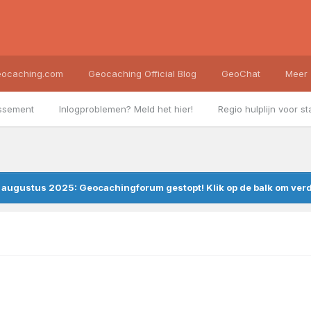
ocaching.com
Geocaching Official Blog
GeoChat
Meer
ssement
Inlogproblemen? Meld het hier!
Regio hulplijn voor st
augustus 2025: Geocachingforum gestopt! Klik op de balk om verde