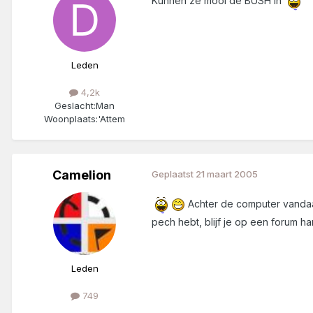
Kunnen ze mooi de BUSH in
Leden
4,2k
Geslacht:
Man
Woonplaats:
'Attem
Camelion
Geplaatst
21 maart 2005
Achter de computer vandaa
pech hebt, blijf je op een forum h
Leden
749