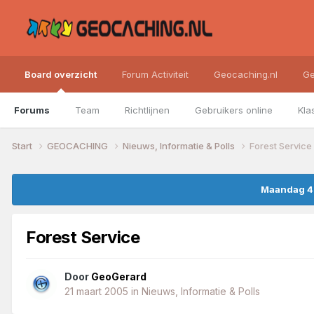
Board overzicht
Forum Activiteit
Geocaching.nl
Ge
Forums
Team
Richtlijnen
Gebruikers online
Kla
Start
GEOCACHING
Nieuws, Informatie & Polls
Forest Service
Maandag 4 
Forest Service
Door
GeoGerard
21 maart 2005
in
Nieuws, Informatie & Polls