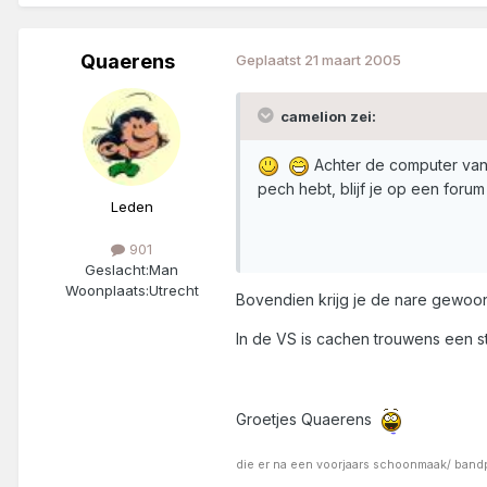
Quaerens
Geplaatst
21 maart 2005
camelion zei:
Achter de computer van
pech hebt, blijf je op een foru
Leden
901
Geslacht:
Man
Woonplaats:
Utrecht
Bovendien krijg je de nare gewoo
In de VS is cachen trouwens een st
Groetjes Quaerens
die er na een voorjaars schoonmaak/ bandpla