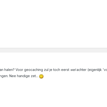
n halen? Voor geocaching zul je toch eerst
wel
achter (eigenlijk 'v
angen. Nee handige zet...