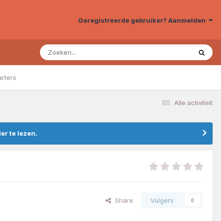
Geregistreerde gebruiker? Aanmelden
arters
Alle activiteit
r te lezen.
Share
Volgers
0