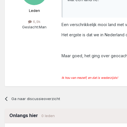
Leden
6,9k
Een verschrikkelijk mooi land met v
Geslacht:
Man
Het ergste is dat we in Nederland o
Maar goed, het ging over geocac
Ik hou van mezelf, en dat is wederzijds!
Ga naar discussieoverzicht
Onlangs hier
0 leden