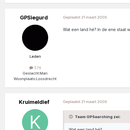
GPSiegurd
Geplaatst
21 maart 2005
Wat een land hé? In de ene staat 
Leden
576
Geslacht:
Man
Woonplaats:
Loosdrecht
Kruimeldief
Geplaatst
21 maart 2005
Team GPSearching zei:
Wat een land hé?