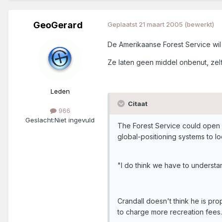
GeoGerard
Geplaatst
21 maart 2005
(bewerkt)
De Amerikaanse Forest Service wi
Ze laten geen middel onbenut, zel
Leden
Citaat
966
Geslacht:
Niet ingevuld
The Forest Service could open i
global-positioning systems to lo
"I do think we have to understan
Crandall doesn't think he is pr
to charge more recreation fees.