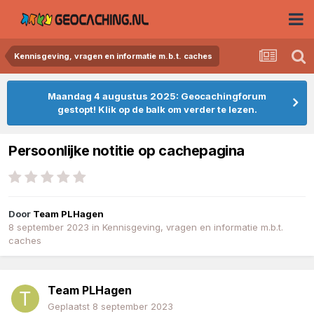
Kennisgeving, vragen en informatie m.b.t. caches
Maandag 4 augustus 2025: Geocachingforum
gestopt! Klik op de balk om verder te lezen.
Persoonlijke notitie op cachepagina
Door
Team PLHagen
8 september 2023
in
Kennisgeving, vragen en informatie m.b.t.
caches
Team PLHagen
Geplaatst
8 september 2023