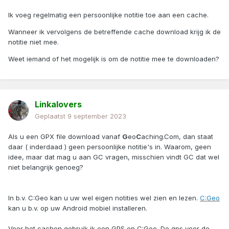
Ik voeg regelmatig een persoonlijke notitie toe aan een cache.
Wanneer ik vervolgens de betreffende cache download krijg ik de
notitie niet mee.
Weet iemand of het mogelijk is om de notitie mee te downloaden?
Linkalovers
Geplaatst
9 september 2023
Als u een GPX file download vanaf
G
eo
C
aching.Com, dan staat
daar ( inderdaad ) geen persoonlijke notitie's in. Waarom, geen
idee, maar dat mag u aan GC vragen, misschien vindt GC dat wel
niet belangrijk genoeg?
In b.v. C:Geo kan u uw wel eigen notities wel zien en lezen.
C:Geo
kan u b.v. op uw Android mobiel installeren.
Voor het cachen gebruik ik een GPS en C:Geo. De gps voor de