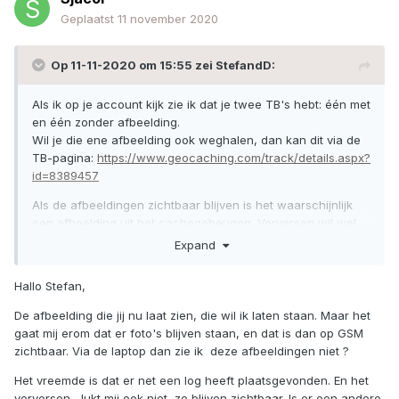
Geplaatst
11 november 2020
Op 11-11-2020 om 15:55 zei
StefandD
:
Als ik op je account kijk zie ik dat je twee TB's hebt: één met
en één zonder afbeelding.
Wil je die ene afbeelding ook weghalen, dan kan dit via de
TB-pagina:
https://www.geocaching.com/track/details.aspx?
id=8389457
Als de afbeeldingen zichtbaar blijven is het waarschijnlijk
een afbeelding uit het cachegeheugen. Verversen wil wel
eens helpen.
Expand
Hallo Stefan,
De afbeelding die jij nu laat zien, die wil ik laten staan. Maar het
gaat mij erom dat er foto's blijven staan, en dat is dan op GSM
zichtbaar. Via de laptop dan zie ik deze afbeeldingen niet ?
Het vreemde is dat er net een log heeft plaatsgevonden. En het
verversen , lukt mij ook niet, ze blijven zichtbaar. Is er een andere