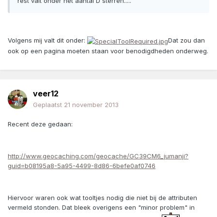
rest valt onder het aantal D sterren.....
Volgens mij valt dit onder:
Dat zou dan
ook op een pagina moeten staan voor benodigdheden onderweg.
veer12
Geplaatst
21 november 2013
Recent deze gedaan:
http://www.geocaching.com/geocache/GC39CM6_jumanji?
guid=b08195a8-5a95-4499-8d86-6befe0af0746
Hiervoor waren ook wat tooltjes nodig die niet bij de attributen
vermeld stonden. Dat bleek overigens een "minor problem" in