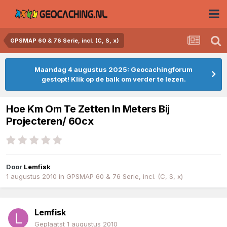
GPSMAP 60 & 76 Serie, incl. (C, S, x)
Maandag 4 augustus 2025: Geocachingforum
gestopt! Klik op de balk om verder te lezen.
Hoe Km Om Te Zetten In Meters Bij
Projecteren/ 60cx
Door
Lemfisk
1 augustus 2010
in
GPSMAP 60 & 76 Serie, incl. (C, S, x)
Lemfisk
Geplaatst
1 augustus 2010