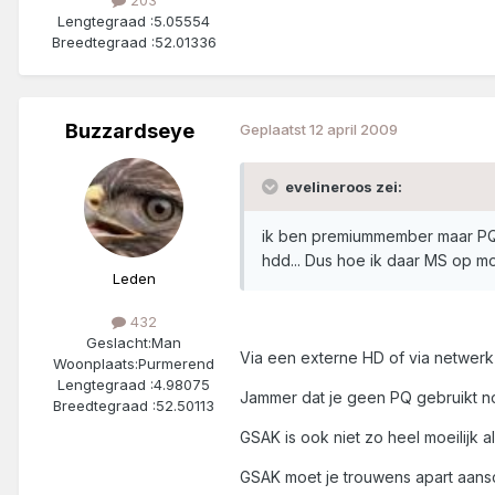
Lengtegraad :
5.05554
Breedtegraad :
52.01336
Buzzardseye
Geplaatst
12 april 2009
evelineroos zei:
ik ben premiummember maar PQ d
hdd... Dus hoe ik daar MS op moe
Leden
432
Geslacht:
Man
Via een externe HD of via netwerk 
Woonplaats:
Purmerend
Lengtegraad :
4.98075
Jammer dat je geen PQ gebruikt no
Breedtegraad :
52.50113
GSAK is ook niet zo heel moeilijk al
GSAK moet je trouwens apart aansc