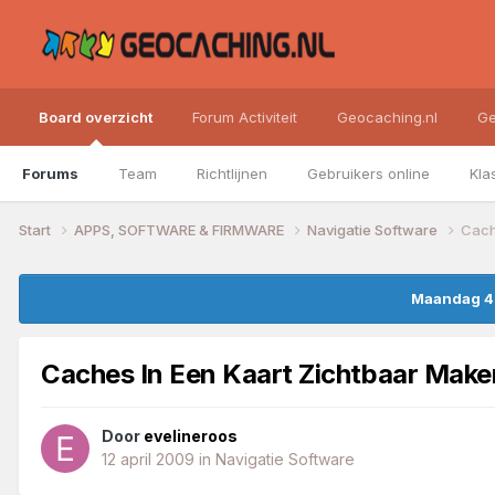
Board overzicht
Forum Activiteit
Geocaching.nl
Ge
Forums
Team
Richtlijnen
Gebruikers online
Kla
Start
APPS, SOFTWARE & FIRMWARE
Navigatie Software
Cach
Maandag 4 
Caches In Een Kaart Zichtbaar Make
Door
evelineroos
12 april 2009
in
Navigatie Software