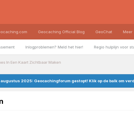
ocaching.com
Geocaching Official Blog
GeoChat
Meer
ssement
Inlogproblemen? Meld het hier!
Regio hulplijn voor st
es In Een Kaart Zichtbaar Maken
augustus 2025: Geocachingforum gestopt! Klik op de balk om verde
n