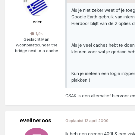
Als je niet zeker weet of je toe
Google Earth gebruik van intern
Leden
Hierdoor blijft van de 2 opties
1,9k
Geslacht:
Man
Als je veel caches hebt te doen,
Woonplaats:
Under the
bridge next to a cache
kleuren voor wat je gedaan hebt
Kun je meteen een logje intypen
plakken (
GSAK is een alternatief hiervoor e
evelineroos
Geplaatst
12 april 2009
Ik heb een oregon 400t & een vista