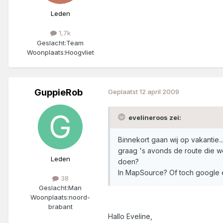
Leden
1,7k
Geslacht:
Team
Woonplaats:
Hoogvliet
GuppieRob
Geplaatst
12 april 2009
evelineroos zei:
Binnekort gaan wij op vakantie..
graag 's avonds de route die w
Leden
doen?
In MapSource? Of toch google ea
38
Geslacht:
Man
Woonplaats:
noord-
brabant
Hallo Eveline,