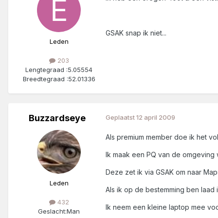
GSAK snap ik niet...
Leden
203
Lengtegraad :
5.05554
Breedtegraad :
52.01336
Buzzardseye
Geplaatst
12 april 2009
Als premium member doe ik het vo
Ik maak een PQ van de omgeving wa
Deze zet ik via GSAK om naar Maps
Leden
Als ik op de bestemming ben laad 
432
Ik neem een kleine laptop mee vo
Geslacht:
Man