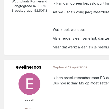
Woonplaats:
Purmerend
Ik kan dan op een bepaald punt kijk
Lengtegraad :
4.98075
Breedtegraad :
52.50113
Als we ( zoals vorig jaar) meerd
Wat ik ook wel doe:
Als er ergens een serie ligt, dan z
Maar dat werkt alleen als je prem
evelineroos
Geplaatst
12 april 2009
ik ben premiummember maar PQ daar
Dus hoe ik daar MS op moet zetten w
Leden
203