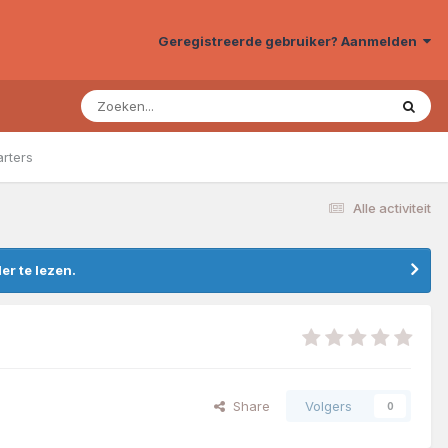
Geregistreerde gebruiker? Aanmelden
arters
Alle activiteit
r te lezen.
Share
Volgers
0