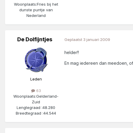
Woonplaats:
Fries bij het
dunste puntje van
Nederland
De Dolfijntjes
Geplaatst
3 januari 2009
helder!!
En mag iedereen dan meedoen, of
Leden
63
Woonplaats:
Gelderland-
Zuid
Lengtegraad :
48.280
Breedtegraad :
44.544