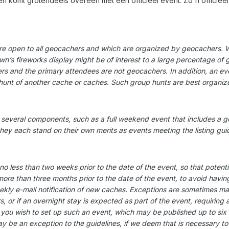
en komt grotendeels overeen met een officieel event. Zo'n officiee
re open to all geocachers and which are organized by geocachers. W
own’s fireworks display might be of interest to a large percentage of
s and the primary attendees are not geocachers. In addition, an eve
unt of another cache or caches. Such group hunts are best organized 
 several components, such as a full weekend event that includes a ge
they each stand on their own merits as events meeting the listing guid
 less than two weeks prior to the date of the event, so that potential
ore than three months prior to the date of the event, to avoid having
kly e-mail notification of new caches. Exceptions are sometimes made
s, or if an overnight stay is expected as part of the event, requiring
 you wish to set up such an event, which may be published up to si
 be an exception to the guidelines, if we deem that is necessary to