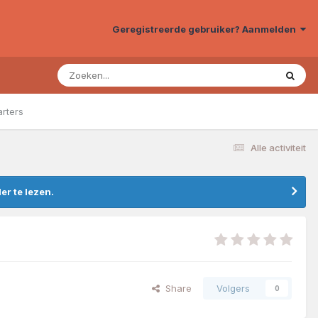
Geregistreerde gebruiker? Aanmelden
arters
Alle activiteit
r te lezen.
Share
Volgers
0