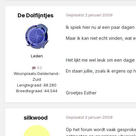
De Dolfijntjes
Geplaatst
2 januari 2009
Ik spiek hier nu al een paar dagen
Maar ik kan niet echt vinden, wat 
Leden
Het lijkt me wel leuk om een dagj
63
En staan jullie, zoals ik ergens op h
Woonplaats:
Gelderland-
Zuid
Lengtegraad :
48.280
Breedtegraad :
44.544
Groetjes Esther
silkwood
Geplaatst
2 januari 2009
Op het forum wordt vaak gesproken