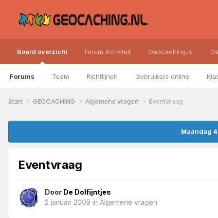
Board overzicht
Forum Activiteit
Geocaching.nl
Ge
Forums
Team
Richtlijnen
Gebruikers online
Kla
Start
GEOCACHING
Algemene vragen
Eventvraag
Maandag 4 
Eventvraag
Door
De Dolfijntjes
2 januari 2009
in
Algemene vragen