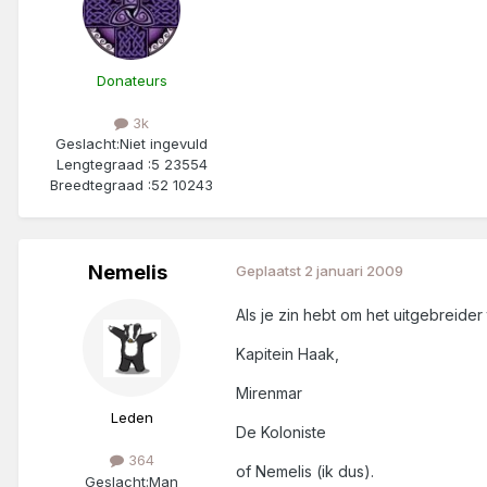
Donateurs
3k
Geslacht:
Niet ingevuld
Lengtegraad :
5 23554
Breedtegraad :
52 10243
Nemelis
Geplaatst
2 januari 2009
Als je zin hebt om het uitgebreide
Kapitein Haak,
Mirenmar
Leden
De Koloniste
364
of Nemelis (ik dus).
Geslacht:
Man