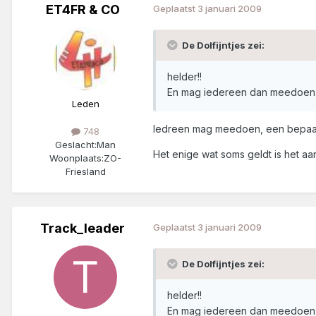
ET4FR & CO
Geplaatst
3 januari 2009
De Dolfijntjes zei:
helder!!
En mag iedereen dan meedoen,
Leden
Iedreen mag meedoen, een bepaald
748
Geslacht:
Man
Het enige wat soms geldt is het aa
Woonplaats:
ZO-
Friesland
Track_leader
Geplaatst
3 januari 2009
De Dolfijntjes zei:
helder!!
En mag iedereen dan meedoen,