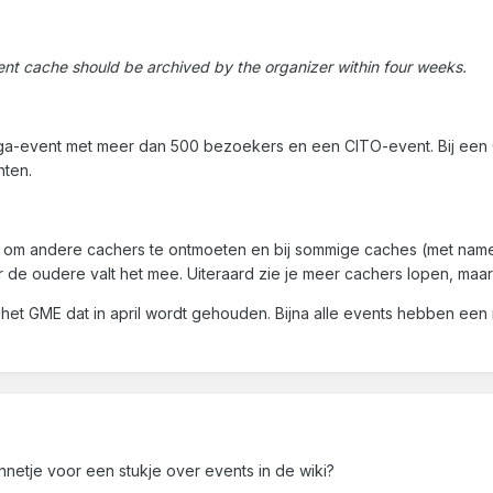
ent cache should be archived by the organizer within four weeks.
a-event met meer dan 500 bezoekers en een CITO-event. Bij een 
hten.
om andere cachers te ontmoeten en bij sommige caches (met name de
de oudere valt het mee. Uiteraard zie je meer cachers lopen, maar d
s het GME dat in april wordt gehouden. Bijna alle events hebben ee
innetje voor een stukje over events in de wiki?