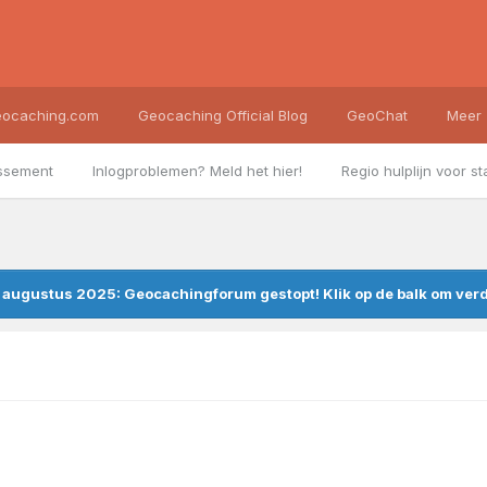
ocaching.com
Geocaching Official Blog
GeoChat
Meer
ssement
Inlogproblemen? Meld het hier!
Regio hulplijn voor st
augustus 2025: Geocachingforum gestopt! Klik op de balk om verde