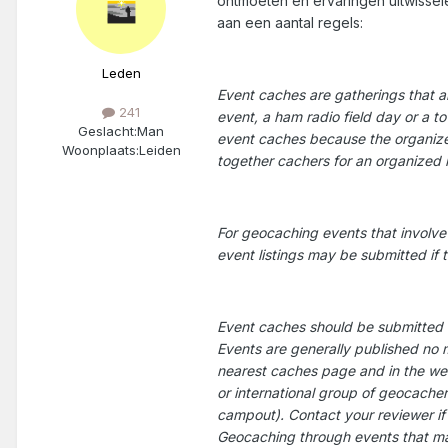
ontmoeten en ervaringen uitwissel
aan een aantal regels:
Leden
Event caches are gatherings that a
241
event, a ham radio field day or a t
Geslacht:
Man
event caches because the organizer
Woonplaats:
Leiden
together cachers for an organized h
For geocaching events that involve
event listings may be submitted if 
Event caches should be submitted no
Events are generally published no m
nearest caches page and in the wee
or international group of geocacher
campout). Contact your reviewer if
Geocaching through events that may