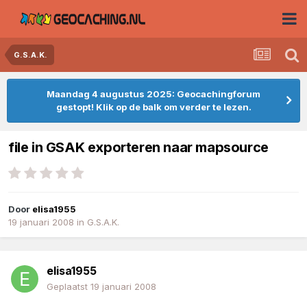
G.S.A.K.
Maandag 4 augustus 2025: Geocachingforum
gestopt! Klik op de balk om verder te lezen.
file in GSAK exporteren naar mapsource
Door
elisa1955
19 januari 2008
in
G.S.A.K.
elisa1955
Geplaatst
19 januari 2008