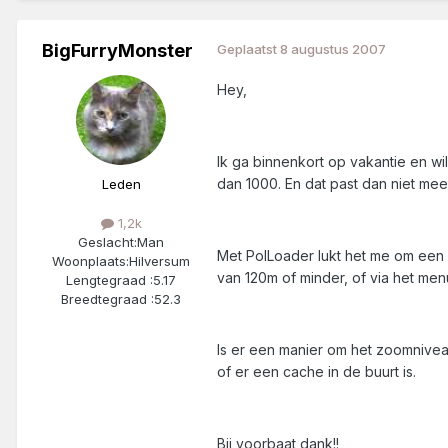
BigFurryMonster
Geplaatst
8 augustus 2007
Hey,
Ik ga binnenkort op vakantie en wi
dan 1000. En dat past dan niet me
Leden
1,2k
Geslacht:
Man
Met PoILoader lukt het me om een 
Woonplaats:
Hilversum
van 120m of minder, of via het men
Lengtegraad :
5.17
Breedtegraad :
52.3
Is er een manier om het zoomnivea
of er een cache in de buurt is.
Bij voorbaat dank!!