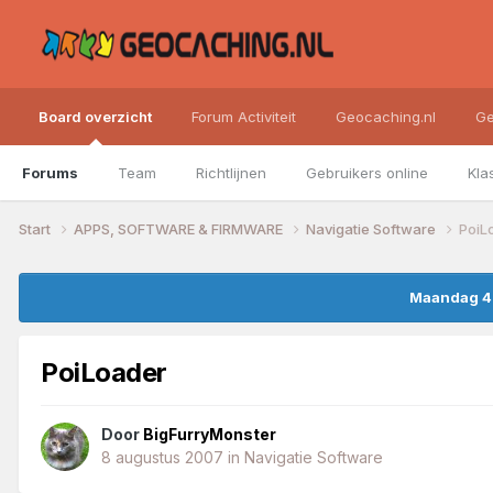
Board overzicht
Forum Activiteit
Geocaching.nl
Ge
Forums
Team
Richtlijnen
Gebruikers online
Kla
Start
APPS, SOFTWARE & FIRMWARE
Navigatie Software
PoiL
Maandag 4 
PoiLoader
Door
BigFurryMonster
8 augustus 2007
in
Navigatie Software