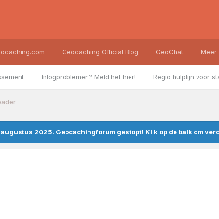
ocaching.com
Geocaching Official Blog
GeoChat
Meer
ssement
Inlogproblemen? Meld het hier!
Regio hulplijn voor st
oader
augustus 2025: Geocachingforum gestopt! Klik op de balk om verde