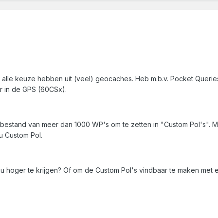
l alle keuze hebben uit (veel) geocaches. Heb m.b.v. Pocket Queries
er in de GPS (60CSx).
bestand van meer dan 1000 WP's om te zetten in "Custom PoI's". Maa
u Custom PoI.
u hoger te krijgen? Of om de Custom PoI's vindbaar te maken met 