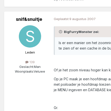
snif&snuitje
Geplaatst
9 augustus 2007
BigFurryMonster zei:
Is er een manier om het zoomni
te zien of er een cache in de buu
Leden
139
Geslacht:
Man
Of je het zoom niveau hoger kan kr
Woonplaats:
Veluwe
Op je PC maak je een hoofdmap aan
met poiloader je hoofdmap kiezen e
je MENU ingeven en DATABASE kiezen
Gr.