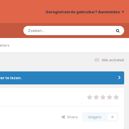
Geregistreerde gebruiker? Aanmelden
arters
Alle activiteit
r te lezen.
Share
Volgers
0