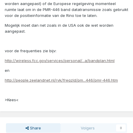
worden aangepast) of de Europese regelgeving momenteel
ruimte laat om in de PMR-446 band datatransmissie zoals gebruikt
voor de positieinformatie van de Rino toe te laten.
Mogelijk moet dan net zoals in de USA ook de wet worden
aangepast.
voor de frequenties zie bijv:
http://wireless.fcc.gov/services/personal/...a/bandplan.html
en
http://people.zeelandnet.nl/rvk/freqzld/pm...446/pmr-446.htm
>Kees<
Share
Volgers
0