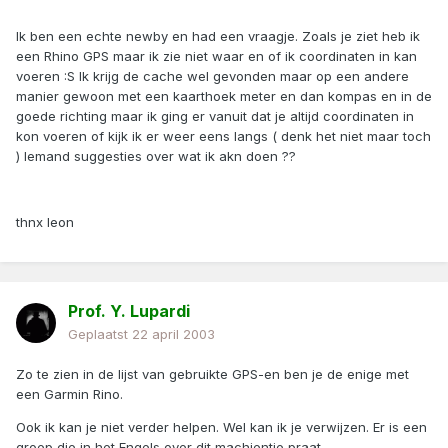
Ik ben een echte newby en had een vraagje. Zoals je ziet heb ik
een Rhino GPS maar ik zie niet waar en of ik coordinaten in kan
voeren :S Ik krijg de cache wel gevonden maar op een andere
manier gewoon met een kaarthoek meter en dan kompas en in de
goede richting maar ik ging er vanuit dat je altijd coordinaten in
kon voeren of kijk ik er weer eens langs ( denk het niet maar toch
) Iemand suggesties over wat ik akn doen ??
thnx leon
Prof. Y. Lupardi
Geplaatst
22 april 2003
Zo te zien in de lijst van gebruikte GPS-en ben je de enige met
een Garmin Rino.
Ook ik kan je niet verder helpen. Wel kan ik je verwijzen. Er is een
groep die in het Engels over dit machientje praat