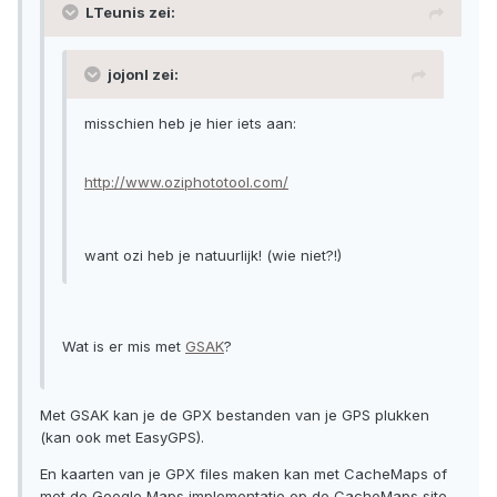
LTeunis zei:
jojonl zei:
misschien heb je hier iets aan:
http://www.oziphototool.com/
want ozi heb je natuurlijk! (wie niet?!)
Wat is er mis met
GSAK
?
Met GSAK kan je de GPX bestanden van je GPS plukken
(kan ook met EasyGPS).
En kaarten van je GPX files maken kan met CacheMaps of
met de Google Maps implementatie op de CacheMaps site.