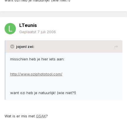
want ozi heb je natuurlijk! (wie niet?!)
LTeunis
Geplaatst
7 juli 2006
jojonl zei:
misschien heb je hier iets aan:
http://www.oziphototool.com/
want ozi heb je natuurlijk! (wie niet?!)
Wat is er mis met
GSAK
?