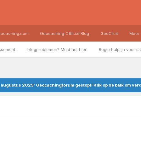
ocaching.com
Geocaching Official Blog
GeoChat
Meer
ssement
Inlogproblemen? Meld het hier!
Regio hulplijn voor st
augustus 2025: Geocachingforum gestopt! Klik op de balk om verde