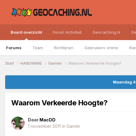
Board overzicht
Forum Activiteit
Geocaching.nl
Ge
Forums
Team
Richtlijnen
Gebruikers online
Kla
Start
HARDWARE
Garmin
Waarom Verkeerde Hoogte?
Maandag 4 
Waarom Verkeerde Hoogte?
Door
MacDD
1 november 2011
in
Garmin