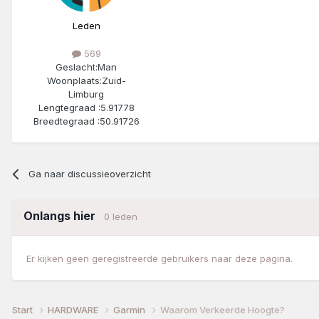
Leden
569
Geslacht:
Man
Woonplaats:
Zuid-
Limburg
Lengtegraad :
5.91778
Breedtegraad :
50.91726
Ga naar discussieoverzicht
Onlangs hier
0 leden
Er kijken geen geregistreerde gebruikers naar deze pagina.
Start
HARDWARE
Garmin
Waarom Verkeerde Hoogte?