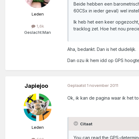
Beide hebben een barometrische 
60CSx in ieder geval) wel inst
Leden
Ik heb het een keer opgezocht, v
1,6k
tracklog zet. Hoe het nou precie
Geslacht:
Man
Aha, bedankt. Dan is het duidelijk.
Dan ozu ik hem idd op GPS hoogte
Japiejoo
Geplaatst
1 november 2011
Ok, ik kan de pagina waar ik het 
Citaat
Leden
You can read the GPS-determine