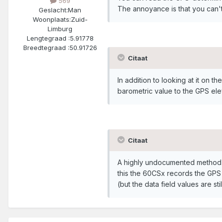
569
The annoyance is that you can't
Geslacht:
Man
Woonplaats:
Zuid-
Limburg
Lengtegraad :
5.91778
Breedtegraad :
50.91726
Citaat
In addition to looking at it on 
barometric value to the GPS ele
Citaat
A highly undocumented method - 
this the 60CSx records the GPS e
(but the data field values are st