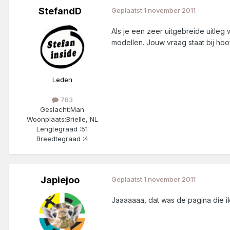
StefandD
Geplaatst
1 november 2011
Als je een zeer uitgebreide uitleg
modellen. Jouw vraag staat bij hoo
Leden
783
Geslacht:
Man
Woonplaats:
Brielle, NL
Lengtegraad :
51
Breedtegraad :
4
Japiejoo
Geplaatst
1 november 2011
Jaaaaaaa, dat was de pagina die i