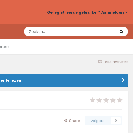
Geregistreerde gebruiker? Aanmelden
arters
Alle activiteit
r te lezen.
Share
Volgers
0