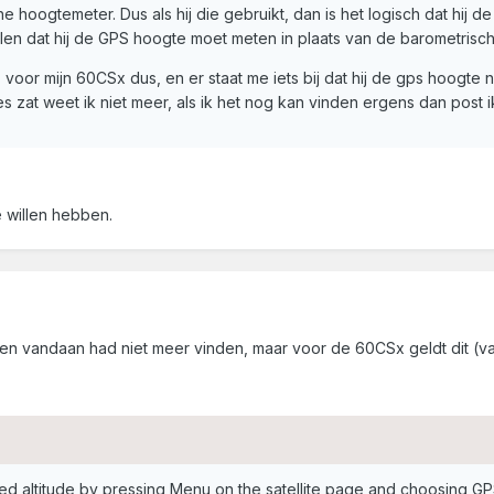
hoogtemeter. Dus als hij die gebruikt, dan is het logisch dat hij de
ellen dat hij de GPS hoogte moet meten in plaats van de barometris
oor mijn 60CSx dus, en er staat me iets bij dat hij de gps hoogte niet
s zat weet ik niet meer, als ik het nog kan vinden ergens dan post i
 willen hebben.
toen vandaan had niet meer vinden, maar voor de 60CSx geldt dit (v
d altitude by pressing Menu on the satellite page and choosing GPS