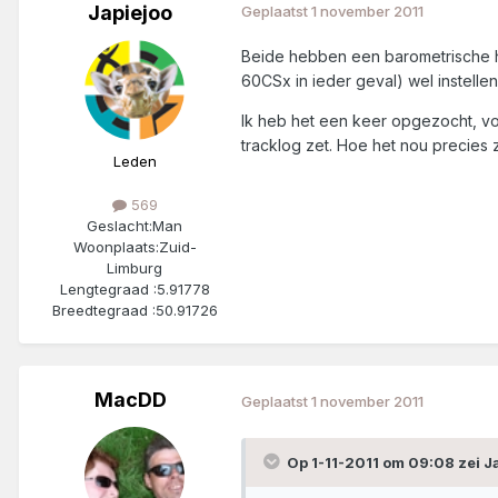
Japiejoo
Geplaatst
1 november 2011
Beide hebben een barometrische hoo
60CSx in ieder geval) wel instell
Ik heb het een keer opgezocht, voor
tracklog zet. Hoe het nou precies z
Leden
569
Geslacht:
Man
Woonplaats:
Zuid-
Limburg
Lengtegraad :
5.91778
Breedtegraad :
50.91726
MacDD
Geplaatst
1 november 2011
Op 1-11-2011 om 09:08 zei Ja