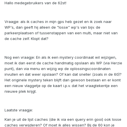
Hallo medegebruikers van de 62st!
Vraagje: als ik caches in mijn gps heb gezet en ik zoek naar
WP's, dan geeft hij alleen de "losse" wp's van bijv. de
parkeerplaatsen of tussenstappen van een multi, maar niet van
de cache zelf. Klopt dat?
Nog een vraagje: En als ik een mystery coordinaat wil wijzigen,
moet ik dan eerst de cache handmatig opslaan als WP (via Herzie
punt), dan via menu en wijzig wp de oplossingscoordinaten
invullen en dat weer opslaan? Of kan dat sneller (zoals in de 60)?
Het originele mystery teken blijft dan gewoon bestaan en er komt
een nieuw vlaggetje op de kaart i.p.v. dat het vraagtekentje een
nieuwe plek krijgt.
Laatste vraagje:
Kan je uit de lijst caches (die ik via een query erin gooi) ook losse
caches verwijderen? Of moet ik alles wissen? Bij de 60 kon je