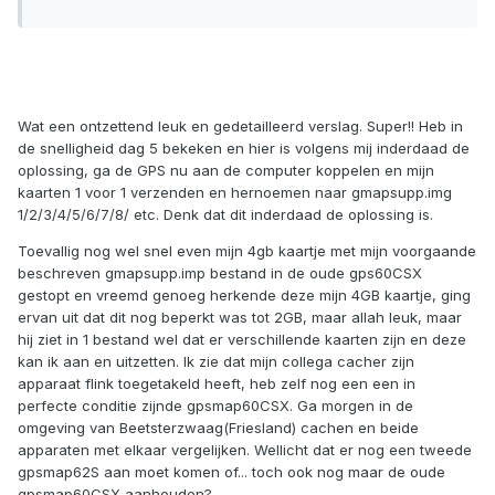
Wat een ontzettend leuk en gedetailleerd verslag. Super!! Heb in
de snelligheid dag 5 bekeken en hier is volgens mij inderdaad de
oplossing, ga de GPS nu aan de computer koppelen en mijn
kaarten 1 voor 1 verzenden en hernoemen naar gmapsupp.img
1/2/3/4/5/6/7/8/ etc. Denk dat dit inderdaad de oplossing is.
Toevallig nog wel snel even mijn 4gb kaartje met mijn voorgaande
beschreven gmapsupp.imp bestand in de oude gps60CSX
gestopt en vreemd genoeg herkende deze mijn 4GB kaartje, ging
ervan uit dat dit nog beperkt was tot 2GB, maar allah leuk, maar
hij ziet in 1 bestand wel dat er verschillende kaarten zijn en deze
kan ik aan en uitzetten. Ik zie dat mijn collega cacher zijn
apparaat flink toegetakeld heeft, heb zelf nog een een in
perfecte conditie zijnde gpsmap60CSX. Ga morgen in de
omgeving van Beetsterzwaag(Friesland) cachen en beide
apparaten met elkaar vergelijken. Wellicht dat er nog een tweede
gpsmap62S aan moet komen of... toch ook nog maar de oude
gpsmap60CSX aanhouden?