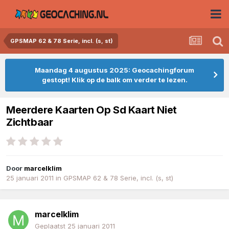
GPSMAP 62 & 78 Serie, incl. (s, st)
Maandag 4 augustus 2025: Geocachingforum
gestopt! Klik op de balk om verder te lezen.
Meerdere Kaarten Op Sd Kaart Niet
Zichtbaar
Door
marcelklim
25 januari 2011
in
GPSMAP 62 & 78 Serie, incl. (s, st)
marcelklim
Geplaatst
25 januari 2011