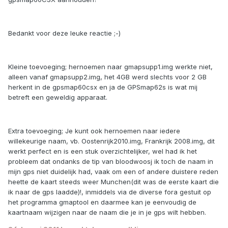
Bedankt voor deze leuke reactie ;-)
Kleine toevoeging; hernoemen naar gmapsupp1.img werkte niet,
alleen vanaf gmapsupp2.img, het 4GB werd slechts voor 2 GB
herkent in de gpsmap60csx en ja de GPSmap62s is wat mij
betreft een geweldig apparaat.
Extra toevoeging; Je kunt ook hernoemen naar iedere
willekeurige naam, vb. Oostenrijk2010.img, Frankrijk 2008.img, dit
werkt perfect en is een stuk overzichtelijker, wel had ik het
probleem dat ondanks de tip van bloodwoosj ik toch de naam in
mijn gps niet duidelijk had, vaak om een of andere duistere reden
heette de kaart steeds weer Munchen(dit was de eerste kaart die
ik naar de gps laadde)!, inmiddels via de diverse fora gestuit op
het programma gmaptool en daarmee kan je eenvoudig de
kaartnaam wijzigen naar de naam die je in je gps wilt hebben.