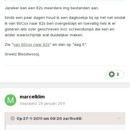
Jazeker kan een 62s meerdere img bestanden aan.
Sinds een paar dagen houd ik een dagboekje bij op het net omdat
ik van 60Csx naar 62s ben overgestapt en toevallig heb ik er
gisteren iets over geschreven incl. screendumps die een en
ander waarschijnlijk wat duidelijker maken.
Zie "
van 60csx naar 62s
" en dan op "dag 5".
Greetz Bloodwoosj.
2
marcelklim
Geplaatst
29 januari 2011
Op 27-1-2011 om 09:20 zei fhc68: