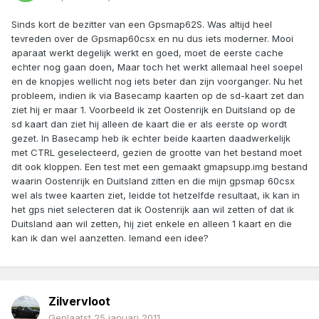
Sinds kort de bezitter van een Gpsmap62S. Was altijd heel
tevreden over de Gpsmap60csx en nu dus iets moderner. Mooi
aparaat werkt degelijk werkt en goed, moet de eerste cache
echter nog gaan doen, Maar toch het werkt allemaal heel soepel
en de knopjes wellicht nog iets beter dan zijn voorganger. Nu het
probleem, indien ik via Basecamp kaarten op de sd-kaart zet dan
ziet hij er maar 1. Voorbeeld ik zet Oostenrijk en Duitsland op de
sd kaart dan ziet hij alleen de kaart die er als eerste op wordt
gezet. In Basecamp heb ik echter beide kaarten daadwerkelijk
met CTRL geselecteerd, gezien de grootte van het bestand moet
dit ook kloppen. Een test met een gemaakt gmapsupp.img bestand
waarin Oostenrijk en Duitsland zitten en die mijn gpsmap 60csx
wel als twee kaarten ziet, leidde tot hetzelfde resultaat, ik kan in
het gps niet selecteren dat ik Oostenrijk aan wil zetten of dat ik
Duitsland aan wil zetten, hij ziet enkele en alleen 1 kaart en die
kan ik dan wel aanzetten. Iemand een idee?
Zilvervloot
Geplaatst
25 januari 2011