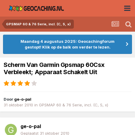
GPSMAP 60 & 76 Serie, incl. (C, S, x)
Maandag 4 augustus 2025: Geocachingforum
gestopt! Klik op de balk om verder te lezen.
Scherm Van Garmin Gpsmap 60Csx
Verbleekt; Apparaat Schakelt Uit
Door
ge-o-pal
31 oktober 2010
in
GPSMAP 60 & 76 Serie, incl. (C, S, x)
ge-o-pal
Geplaatst
31 oktober 2010