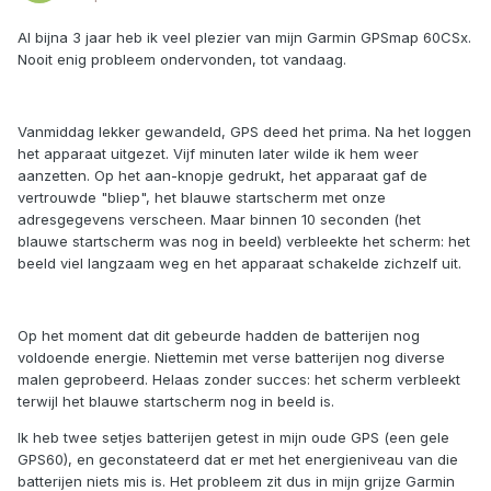
Al bijna 3 jaar heb ik veel plezier van mijn Garmin GPSmap 60CSx.
Nooit enig probleem ondervonden, tot vandaag.
Vanmiddag lekker gewandeld, GPS deed het prima. Na het loggen
het apparaat uitgezet. Vijf minuten later wilde ik hem weer
aanzetten. Op het aan-knopje gedrukt, het apparaat gaf de
vertrouwde "bliep", het blauwe startscherm met onze
adresgegevens verscheen. Maar binnen 10 seconden (het
blauwe startscherm was nog in beeld) verbleekte het scherm: het
beeld viel langzaam weg en het apparaat schakelde zichzelf uit.
Op het moment dat dit gebeurde hadden de batterijen nog
voldoende energie. Niettemin met verse batterijen nog diverse
malen geprobeerd. Helaas zonder succes: het scherm verbleekt
terwijl het blauwe startscherm nog in beeld is.
Ik heb twee setjes batterijen getest in mijn oude GPS (een gele
GPS60), en geconstateerd dat er met het energieniveau van die
batterijen niets mis is. Het probleem zit dus in mijn grijze Garmin