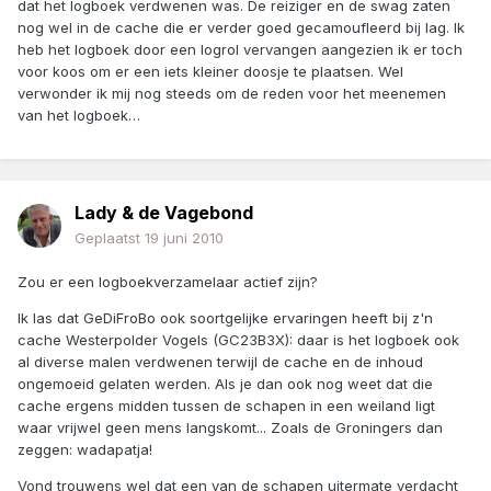
dat het logboek verdwenen was. De reiziger en de swag zaten
nog wel in de cache die er verder goed gecamoufleerd bij lag. Ik
heb het logboek door een logrol vervangen aangezien ik er toch
voor koos om er een iets kleiner doosje te plaatsen. Wel
verwonder ik mij nog steeds om de reden voor het meenemen
van het logboek…
Lady & de Vagebond
Geplaatst
19 juni 2010
Zou er een logboekverzamelaar actief zijn?
Ik las dat GeDiFroBo ook soortgelijke ervaringen heeft bij z'n
cache Westerpolder Vogels (GC23B3X): daar is het logboek ook
al diverse malen verdwenen terwijl de cache en de inhoud
ongemoeid gelaten werden. Als je dan ook nog weet dat die
cache ergens midden tussen de schapen in een weiland ligt
waar vrijwel geen mens langskomt... Zoals de Groningers dan
zeggen: wadapatja!
Vond trouwens wel dat een van de schapen uitermate verdacht