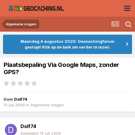
Algemene vragen
Maandag 4 augustus 2025: Geocachingforum
gestopt! Klik op de balk om verder te lezen.
Plaatsbepaling Via Google Maps, zonder
GPS?
Door
Dolf74
15 juli 2009
in
Algemene vragen
Dolf74
Geplaatst
15 juli 2009