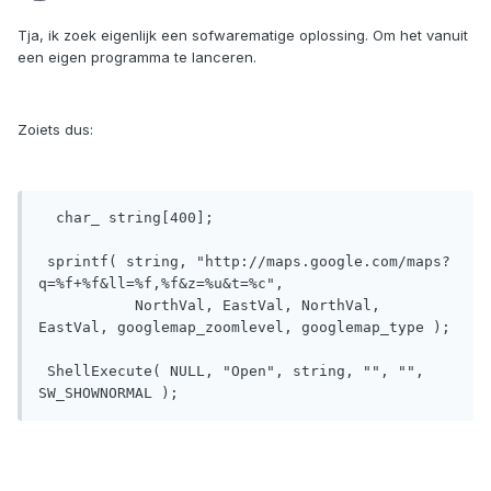
Tja, ik zoek eigenlijk een sofwarematige oplossing. Om het vanuit
een eigen programma te lanceren.
Zoiets dus:
  char_ string[400];

 sprintf( string, "http://maps.google.com/maps?
q=%f+%f&ll=%f,%f&z=%u&t=%c",

	   NorthVal, EastVal, NorthVal, 
EastVal, googlemap_zoomlevel, googlemap_type );

 ShellExecute( NULL, "Open", string, "", "", 
SW_SHOWNORMAL );