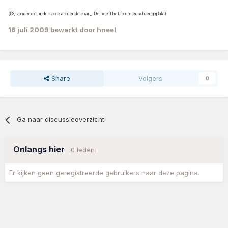
(PS, zonder die underscore achter de char_. Die heeft het forum er achter geplakt)
16 juli 2009
bewerkt door hneel
Share
Volgers
0
Ga naar discussieoverzicht
Onlangs hier
0 leden
Er kijken geen geregistreerde gebruikers naar deze pagina.