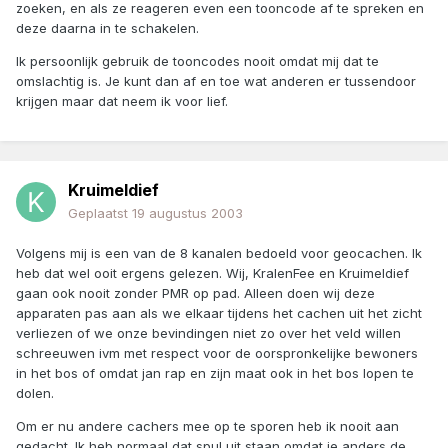
zoeken, en als ze reageren even een tooncode af te spreken en
deze daarna in te schakelen.
Ik persoonlijk gebruik de tooncodes nooit omdat mij dat te
omslachtig is. Je kunt dan af en toe wat anderen er tussendoor
krijgen maar dat neem ik voor lief.
Kruimeldief
Geplaatst
19 augustus 2003
Volgens mij is een van de 8 kanalen bedoeld voor geocachen. Ik
heb dat wel ooit ergens gelezen. Wij, KralenFee en Kruimeldief
gaan ook nooit zonder PMR op pad. Alleen doen wij deze
apparaten pas aan als we elkaar tijdens het cachen uit het zicht
verliezen of we onze bevindingen niet zo over het veld willen
schreeuwen ivm met respect voor de oorspronkelijke bewoners
in het bos of omdat jan rap en zijn maat ook in het bos lopen te
dolen.
Om er nu andere cachers mee op te sporen heb ik nooit aan
gedacht. Ik heb normaal dat spul uit staan omdat je anders de