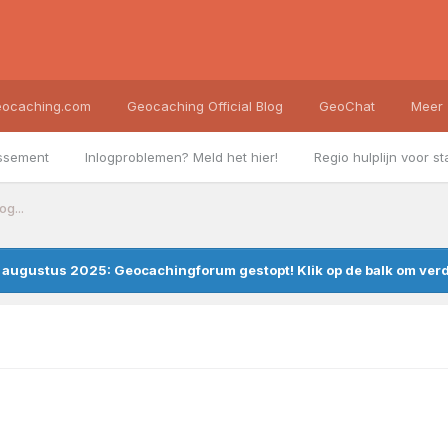
ocaching.com
Geocaching Official Blog
GeoChat
Meer
ssement
Inlogproblemen? Meld het hier!
Regio hulplijn voor st
g...
augustus 2025: Geocachingforum gestopt! Klik op de balk om verde