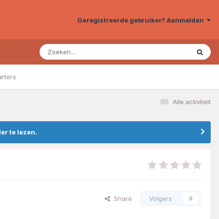
Geregistreerde gebruiker? Aanmelden
arters
Alle activiteit
r te lezen.
Share
Volgers
0