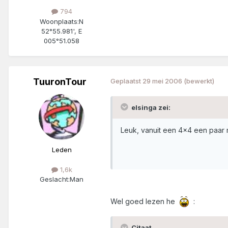
794
Woonplaats:
N
52°55.981', E
005°51.058
TuuronTour
Geplaatst
29 mei 2006
(bewerkt)
elsinga zei:
Leuk, vanuit een 4x4 een paar
Leden
1,6k
Geslacht:
Man
Wel goed lezen he
:
Citaat