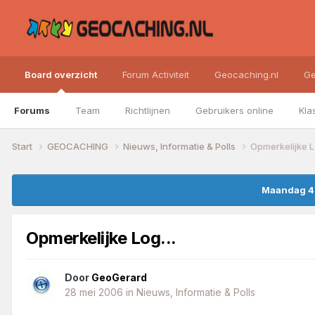
Board overzicht
Forum Activiteit
Geocaching.nl
Ge
Forums
Team
Richtlijnen
Gebruikers online
Kla
Start
GEOCACHING
Nieuws, Informatie & Polls
Opmerkelijke Lo
Maandag 4 
Opmerkelijke Log...
Door
GeoGerard
28 mei 2006
in
Nieuws, Informatie & Polls