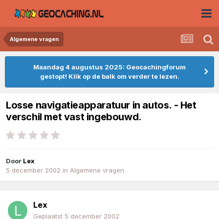
Algemene vragen
Maandag 4 augustus 2025: Geocachingforum
gestopt! Klik op de balk om verder te lezen.
Losse navigatieapparatuur in autos. - Het
verschil met vast ingebouwd.
Door
Lex
5 december 2002
in
Algemene vragen
Lex
Geplaatst
5 december 2002