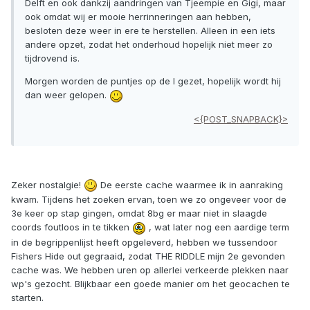
Delft en ook dankzij aandringen van Tjeempie en Gigi, maar
ook omdat wij er mooie herrinneringen aan hebben,
besloten deze weer in ere te herstellen. Alleen in een iets
andere opzet, zodat het onderhoud hopelijk niet meer zo
tijdrovend is.
Morgen worden de puntjes op de I gezet, hopelijk wordt hij
dan weer gelopen.
<{POST_SNAPBACK}>
Zeker nostalgie!
De eerste cache waarmee ik in aanraking
kwam. Tijdens het zoeken ervan, toen we zo ongeveer voor de
3e keer op stap gingen, omdat 8bg er maar niet in slaagde
coords foutloos in te tikken
, wat later nog een aardige term
in de begrippenlijst heeft opgeleverd, hebben we tussendoor
Fishers Hide out gegraaid, zodat THE RIDDLE mijn 2e gevonden
cache was. We hebben uren op allerlei verkeerde plekken naar
wp's gezocht. Blijkbaar een goede manier om het geocachen te
starten.