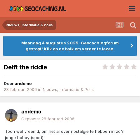
Nieuws, Informatie & Polls
Maandag 4 augustus 2025: Geocachingforum
gestopt! Klik op de balk om verder te lezen.
Delft the riddle
Door
andemo
28 februari 2006
in
Nieuws, Informatie & Polls
andemo
Geplaatst
28 februari 2006
Toch wel vreemd, om het al over nostalgie te hebben in zo'n
jonge hobby (sport).