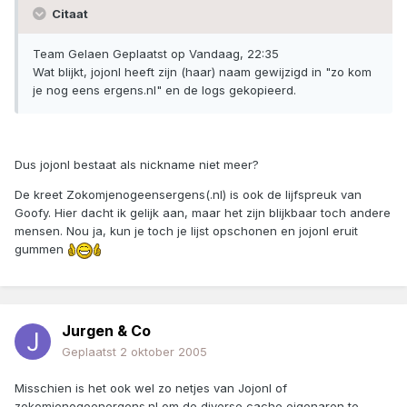
Citaat
Team Gelaen Geplaatst op Vandaag, 22:35
Wat blijkt, jojonl heeft zijn (haar) naam gewijzigd in "zo kom
je nog eens ergens.nl" en de logs gekopieerd.
Dus jojonl bestaat als nickname niet meer?
De kreet Zokomjenogeensergens(.nl) is ook de lijfspreuk van
Goofy. Hier dacht ik gelijk aan, maar het zijn blijkbaar toch andere
mensen. Nou ja, kun je toch je lijst opschonen en jojonl eruit
gummen
Jurgen & Co
Geplaatst
2 oktober 2005
Misschien is het ook wel zo netjes van Jojonl of
zokomjenogeenergens.nl om de diverse cache eigenaren te