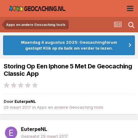
Apps en andere Geocaching tools
Maandag 4 augustus 2025: Geocachingforum
gestopt! Klik op de balk om verder te lezen.
Storing Op Een Iphone 5 Met De Geocaching
Classic App
Door
EuterpeNL
29 maart 2017
in
Apps en andere Geocaching tools
EuterpeNL
Geplaatst
29 maart 2017