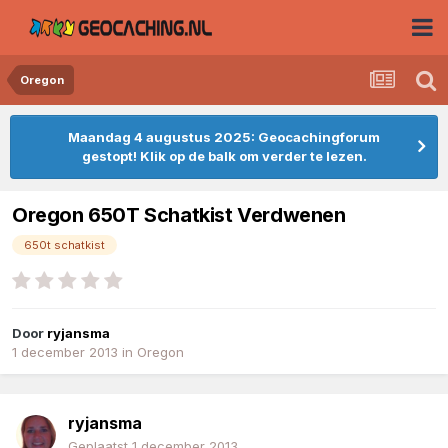
Oregon
Maandag 4 augustus 2025: Geocachingforum
gestopt! Klik op de balk om verder te lezen.
Oregon 650T Schatkist Verdwenen
650t schatkist
Door
ryjansma
1 december 2013
in
Oregon
ryjansma
Geplaatst
1 december 2013