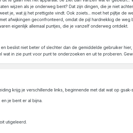
en laten wijzen als je onderweg bent? Dat zijn dingen, die je niet ac
et je, wat jij het prettigste vindt. Ook zoiets... moet het pijltje de we
t afwijkingen geconfronteerd, omdat de pijl hardnekkig de weg blijft
 waren eigenlijk allemaal puntjes, die je vanzelf onderweg ontdekt.
n beslist niet beter of slechter dan de gemiddelde gebruiker hie
 wat in zie punt voor punt te onderzoeken en uit te proberen. Gewo
ding krijg je verschillende links, beginnende met dat wat op gsak-si
n je bent er al bijna.
it utigeleerd.