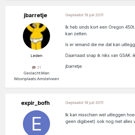
jbarretje
Geplaatst
19 juli 2011
Ik heb sinds kort een Oregon 450t.
kan zetten.
Is er iemand die me dat kan uitlegge
Daarnaast snap ik niks van GSAK. ik
Leden
jbarretje
21
Geslacht:
Man
Woonplaats:
Amstelveen
expir_bofh
Geplaatst
19 juli 2011
Ik kan misschien wel uitleggen hoe 
geen digibeet) ook nog niet alles 