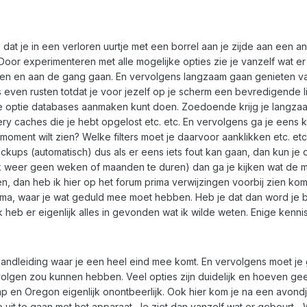
 je in een verloren uurtje met een borrel aan je zijde aan een ander
 experimenteren met alle mogelijke opties zie je vanzelf wat er 
en en aan de gang gaan. En vervolgens langzaam gaan genieten van
 even rusten totdat je voor jezelf op je scherm een bevredigende lijst
de optie databases aanmaken kunt doen. Zoedoende krijg je langza
ery caches die je hebt opgelost etc. etc. En vervolgens ga je eens k
 moment wilt zien? Welke filters moet je daarvoor aanklikken etc. et
kups (automatisch) dus als er eens iets fout kan gaan, dan kun je di
ok weer geen weken of maanden te duren) dan ga je kijken wat de 
men, dan heb ik hier op het forum prima verwijzingen voorbij zien ko
mma, waar je wat geduld mee moet hebben. Heb je dat dan word je b
 Ik heb er eigenlijk alles in gevonden wat ik wilde weten. Enige kenni
 handleiding waar je een heel eind mee komt. En vervolgens moet j
volgen zou kunnen hebben. Veel opties zijn duidelijk en hoeven gee
en Oregon eigenlijk onontbeerlijk. Ook hier kom je na een avondje 
t te gaan met het apparaat. Je ziet dan vanzelf wat er gebeurt... Wil 