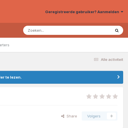
Geregistreerde gebruiker? Aanmelden
arters
Alle activiteit
r te lezen.
Share
Volgers
0