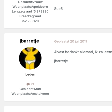
Geslacht:
Vrouw
Woonplaats:
Apeldoorn
Suc6
Lengtegraad :
5.973890
Breedtegraad
:
52.203128
jbarretje
Geplaatst
20 juli 2011
Alvast bedankt allemaal, ik zal een
jbarretje
Leden
21
Geslacht:
Man
Woonplaats:
Amstelveen