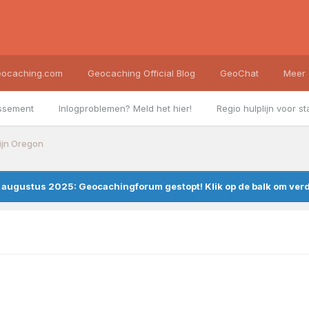
ocaching.com
Geocaching Official Blog
GeoChat
Meer
ssement
Inlogproblemen? Meld het hier!
Regio hulplijn voor st
ijn Oregon
augustus 2025: Geocachingforum gestopt! Klik op de balk om verde