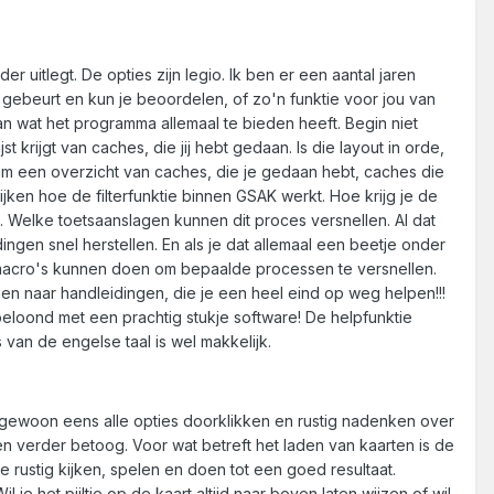
 uitlegt. De opties zijn legio. Ik ben er een aantal jaren
gebeurt en kun je beoordelen, of zo'n funktie voor jou van
 wat het programma allemaal te bieden heeft. Begin niet
 krijgt van caches, die jij hebt gedaan. Is die layout in orde,
am een overzicht van caches, die je gedaan hebt, caches die
ijken hoe de filterfunktie binnen GSAK werkt. Hoe krijg je de
c. Welke toetsaanslagen kunnen dit proces versnellen. Al dat
ngen snel herstellen. En als je dat allemaal een beetje onder
macro's kunnen doen om bepaalde processen te versnellen.
men naar handleidingen, die je een heel eind op weg helpen!!!
eloond met een prachtig stukje software! De helpfunktie
s van de engelse taal is wel makkelijk.
e gewoon eens alle opties doorklikken en rustig nadenken over
n verder betoog. Voor wat betreft het laden van kaarten is de
rustig kijken, spelen en doen tot een goed resultaat.
je het pijltje op de kaart altijd naar boven laten wijzen of wil