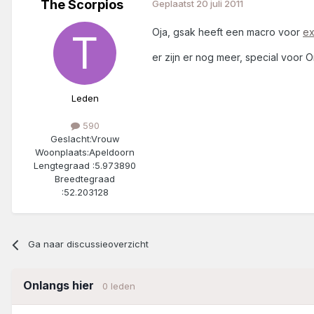
The Scorpios
Geplaatst
20 juli 2011
Oja, gsak heeft een macro voor
ex
er zijn er nog meer, special voor
Leden
590
Geslacht:
Vrouw
Woonplaats:
Apeldoorn
Lengtegraad :
5.973890
Breedtegraad
:
52.203128
Ga naar discussieoverzicht
Onlangs hier
0 leden