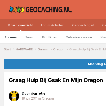
Board overzicht
Forum Activiteit
Geocaching.nl
Ge
Forums
Team
Richtlijnen
Gebruikers online
Kla
Start
HARDWARE
Garmin
Oregon
Graag Hulp Bij Gsak En M
Maandag 4 
Graag Hulp Bij Gsak En Mijn Oregon
Door
jbarretje
19 juli 2011
in
Oregon