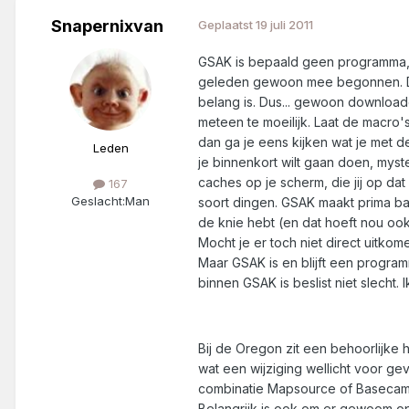
Snapernixvan
Geplaatst
19 juli 2011
GSAK is bepaald geen programma, dat
geleden gewoon mee begonnen. Door
belang is. Dus... gewoon download
meteen te moeilijk. Laat de macro's
dan ga je eens kijken wat je met 
Leden
je binnenkort wilt gaan doen, myst
caches op je scherm, die jij op dat
167
Geslacht:
Man
soort dingen. GSAK maakt prima bac
de knie hebt (en dat hoeft nou o
Mocht je er toch niet direct uitko
Maar GSAK is en blijft een progra
binnen GSAK is beslist niet slecht.
Bij de Oregon zit een behoorlijke
wat een wijziging wellicht voor ge
combinatie Mapsource of Basecamp 
Belangrijk is ook om er gewoom op ui