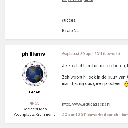
succes,
Birdie.NL
philliams
Geplaatst
20 april 2011
(bewerkt)
Je zou het hier kunnen proberen, 
Zelf woont hij ook in de buurt van
man, lijkt mij dus geen probleem
Leden
55
http://www.educatracks.nl
Geslacht:
Man
Woonplaats:
Krommenie
20 april 2011
bewerkt door phillia