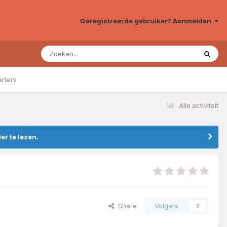
Geregistreerde gebruiker? Aanmelden
arters
Alle activiteit
r te lezen.
Share
Volgers
0