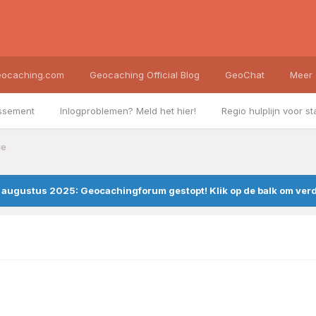
ocaching.com
Geocaching Official Blog
GeoChat
Meer
ssement
Inlogproblemen? Meld het hier!
Regio hulplijn voor st
ie
augustus 2025: Geocachingforum gestopt! Klik op de balk om verde