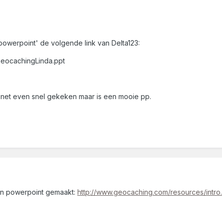
powerpoint' de volgende link van Delta123:
eocachingLinda.ppt
b net even snel gekeken maar is een mooie pp.
en powerpoint gemaakt:
http://www.geocaching.com/resources/intro