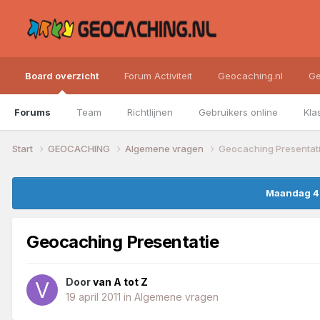
Board overzicht
Forum Activiteit
Geocaching.nl
Ge
Forums
Team
Richtlijnen
Gebruikers online
Kla
Start
GEOCACHING
Algemene vragen
Geocaching Presentat
Maandag 4 
Geocaching Presentatie
Door
van A tot Z
19 april 2011
in
Algemene vragen