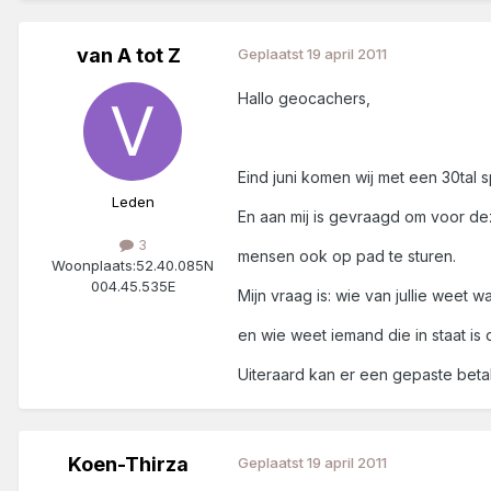
van A tot Z
Geplaatst
19 april 2011
Hallo geocachers,
Eind juni komen wij met een 30tal 
Leden
En aan mij is gevraagd om voor de
3
mensen ook op pad te sturen.
Woonplaats:
52.40.085N
004.45.535E
Mijn vraag is: wie van jullie wee
en wie weet iemand die in staat is
Uiteraard kan er een gepaste bet
Koen-Thirza
Geplaatst
19 april 2011