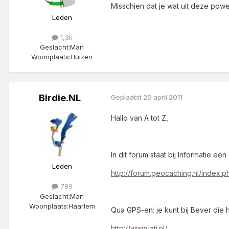
Misschien dat je wat uit deze powe
Leden
1,3k
Geslacht:
Man
Woonplaats:
Huizen
Birdie.NL
Geplaatst
20 april 2011
Hallo van A tot Z,
In dit forum staat bij Informatie e
Leden
http://forum.geocaching.nl/index
789
Geslacht:
Man
Woonplaats:
Haarlem
Qua GPS-en: je kunt bij Bever die 
http://www.jati.nl/