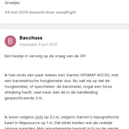
Groetjes
29 mei 2010
bewerkt door campflight
Bacchuss
Geplaatst
3 juni 2010
Een beetje in vervolg op de vraag van de OP:
Ik heb sinds een paar weken een Garmin GPSMAP 60CSX, met
een barometrische hoogtemeter dus. Nu valt mij op dat de
hoogtemeter, of specifieker: de barometer, nogal een forse
afwijking heeft, veel meer dan de in de handleiding
gespecificeerde 3 m.
Ik woon volgens
AHN
op 2,1 m, volgens Garmin's topografische
kaart in Mapsource op 1 m. Dat klinkt beiden wel als redelijk
zinnige waarden. Mijn appartementje bevindt zich op de vierde