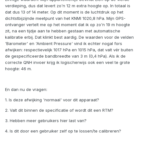
verdieping, dus dat levert zo'n 12 m extra hoogte op. In totaal is
dat dus 13 of 14 meter. Op dit moment is de luchtdruk op het
dichtstbijzijnde meetpunt van het KNMI 1020,8 hPa. Mijn GPS-
ontvanger vertelt me op het moment dat ik op zo'n 19 m hoogte
zit, na een tijdje aan te hebben gestaan met automatische
kalibratie erbij. Dat klinkt best aardig. De waarden voor de velden
'Barometer' en 'Ambient Pressure' vind ik echter nogal fors
afwijken: respectievelijk 1017 hPa en 1015 hPa, dat valt vér buiten
de gespecificeerde bandbreedte van 3 m (0,4 hPa). Als ik de
correcte QNH invoer krijg ik logischerwijs ook een veel te grote
hoogte: 46 m.
En dan nu de vragen:
1. Is deze afwijking 'normaal' voor dit apparaat?
2. Valt dit binnen de specificatie of wordt dit een RTM?
3. Hebben meer gebruikers hier last van?
4. Is dit door een gebruiker zelf op te lossen/te calibreren?