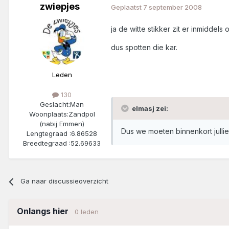
zwiepjes
Geplaatst
7 september 2008
ja de witte stikker zit er inmiddels 
dus spotten die kar.
Leden
130
Geslacht:
Man
elmasj zei:
Woonplaats:
Zandpol
(nabij Emmen)
Dus we moeten binnenkort julli
Lengtegraad :
6.86528
Breedtegraad :
52.69633
Ga naar discussieoverzicht
Onlangs hier
0 leden