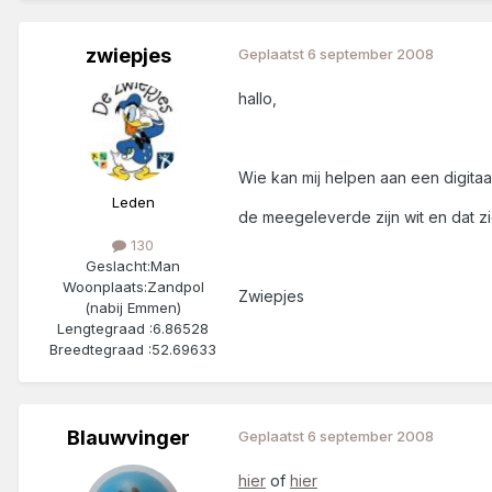
zwiepjes
Geplaatst
6 september 2008
hallo,
Wie kan mij helpen aan een digitaa
Leden
de meegeleverde zijn wit en dat zi
130
Geslacht:
Man
Woonplaats:
Zandpol
Zwiepjes
(nabij Emmen)
Lengtegraad :
6.86528
Breedtegraad :
52.69633
Blauwvinger
Geplaatst
6 september 2008
hier
of
hier