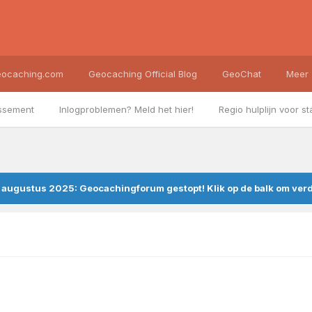
ocaching.com
Geocaching Official Blog
GeoChat
Meer
ssement
Inlogproblemen? Meld het hier!
Regio hulplijn voor st
augustus 2025: Geocachingforum gestopt! Klik op de balk om verde