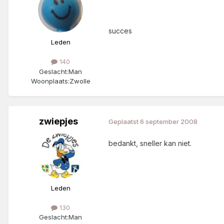
succes
Leden
140
Geslacht:
Man
Woonplaats:
Zwolle
zwiepjes
Geplaatst
6 september 2008
bedankt, sneller kan niet.
Leden
130
Geslacht:
Man