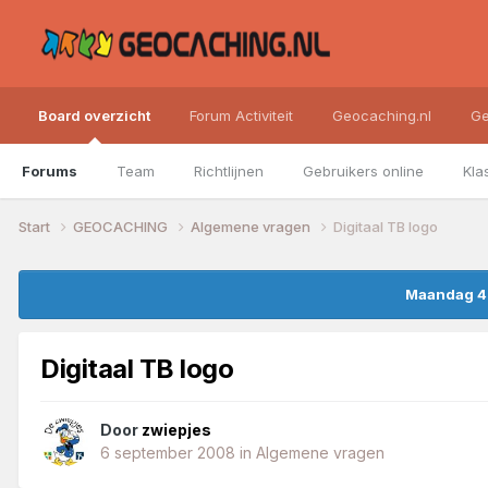
Board overzicht
Forum Activiteit
Geocaching.nl
Ge
Forums
Team
Richtlijnen
Gebruikers online
Kla
Start
GEOCACHING
Algemene vragen
Digitaal TB logo
Maandag 4 
Digitaal TB logo
Door
zwiepjes
6 september 2008
in
Algemene vragen