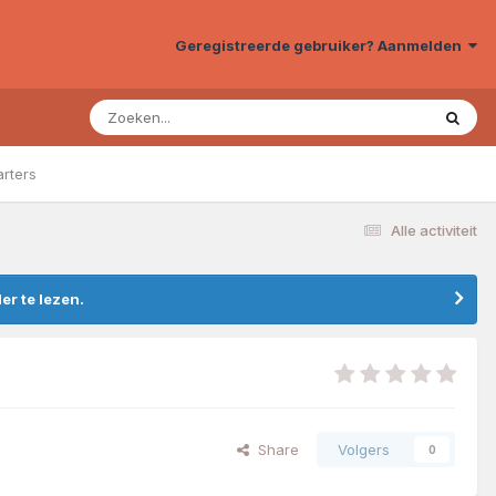
Geregistreerde gebruiker? Aanmelden
arters
Alle activiteit
r te lezen.
Share
Volgers
0