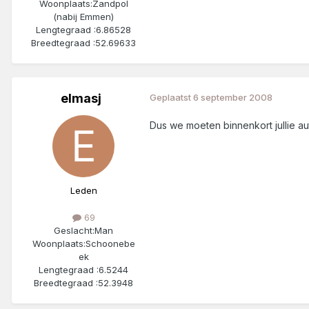
Woonplaats:
Zandpol
(nabij Emmen)
Lengtegraad :
6.86528
Breedtegraad :
52.69633
elmasj
Geplaatst
6 september 2008
Dus we moeten binnenkort jullie a
Leden
69
Geslacht:
Man
Woonplaats:
Schoonebe
ek
Lengtegraad :
6.5244
Breedtegraad :
52.3948