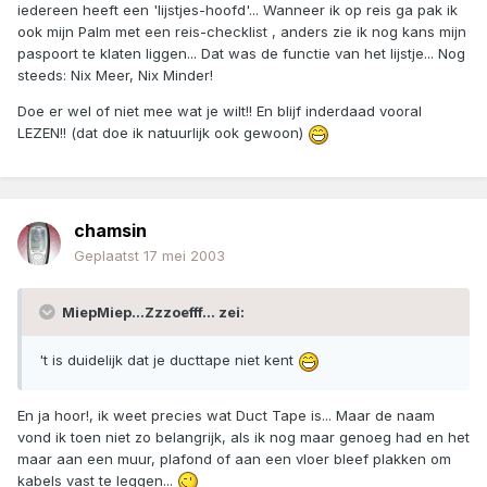
iedereen heeft een 'lijstjes-hoofd'... Wanneer ik op reis ga pak ik
ook mijn Palm met een reis-checklist , anders zie ik nog kans mijn
paspoort te klaten liggen... Dat was de functie van het lijstje... Nog
steeds: Nix Meer, Nix Minder!
Doe er wel of niet mee wat je wilt!! En blijf inderdaad vooral
LEZEN!! (dat doe ik natuurlijk ook gewoon)
chamsin
Geplaatst
17 mei 2003
MiepMiep...Zzzoefff... zei:
't is duidelijk dat je ducttape niet kent
En ja hoor!, ik weet precies wat Duct Tape is... Maar de naam
vond ik toen niet zo belangrijk, als ik nog maar genoeg had en het
maar aan een muur, plafond of aan een vloer bleef plakken om
kabels vast te leggen...