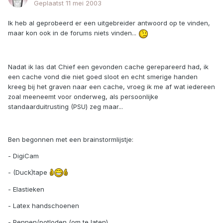
Geplaatst
11 mei 2003
Ik heb al geprobeerd er een uitgebreider antwoord op te vinden,
maar kon ook in de forums niets vinden...
Nadat ik las dat Chief een gevonden cache gerepareerd had, ik
een cache vond die niet goed sloot en echt smerige handen
kreeg bij het graven naar een cache, vroeg ik me af wat iedereen
zoal meeneemt voor onderweg, als persoonlijke
standaarduitrusting (PSU) zeg maar...
Ben begonnen met een brainstormlijstje:
- DigiCam
- (Duck)tape
- Elastieken
- Latex handschoenen
- Pennen/potloden (om te laten)