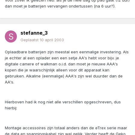
Voor zover ik gelezen heb: als je de hele dag op pad gaat (12 uur)
dan moet je batterijen vervangen ondertussen (na 6 uur?).
stefanne_3
Geplaatst
10 april 2003
Oplaadbare batterijen zijn meestal een eenmalige investering. Als
je echter al een oplader een een setje AA's hebt voor bijv. je
digitale camere of walkman o.i.d. dan moet je nieuwe AAA's
kopen die je waarschijnlijk alleen voor dit apparaat kan
gebruiken. Alkaline (eenmalige) AAA's zijn wel duurder dan de
AA's.
Hierboven had ik nog niet alle verschillen opgeschreven, dus
hierbij:
Montage accessoires zijn totaal anders dan de eTrex serie maar
de data en spanningskabel zijn wel gelijk. Verder heeft de Geko