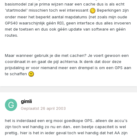
basismodel zal je prima wijzen naar een cache dus is als echt
'startmodel' misschien toch wel interessant
Beperkingen zijn
onder meer het beperkt aantal mapdatums (net zoals mijn oude
GPS40 waarschijnlijk géén RD), geen interface dus alles invoeren
met de toetsen en dus ook géén update van software en géén
routes.
Maar wanneer gebruik je die met cachen? Je voert gewoon een
coordinaat in en gaat de pijl achterna. Ik denk dat door deze
prijsdaling er voor niemand meer een drempel is om een GPS aan
te schaffen
gimli
Geplaatst
26 april 2003
het is inderdaad een erg mooi goedkope GPS.. alleen de accu's
zijn toch wel handig zo nu en dan.. een beetje capaciteit is wel
prettig.. hier is het in ieder geval toch wel handig dat het AA zijn