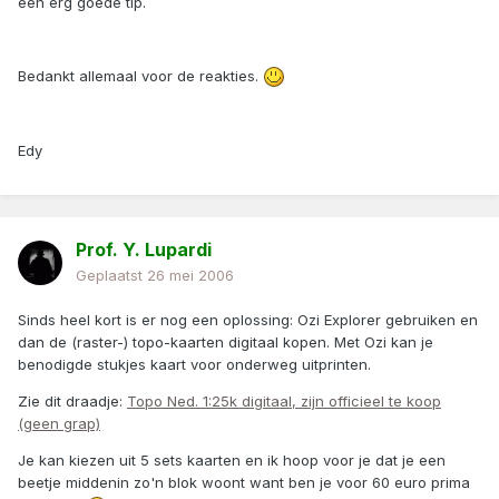
een erg goede tip.
Bedankt allemaal voor de reakties.
Edy
Prof. Y. Lupardi
Geplaatst
26 mei 2006
Sinds heel kort is er nog een oplossing: Ozi Explorer gebruiken en
dan de (raster-) topo-kaarten digitaal kopen. Met Ozi kan je
benodigde stukjes kaart voor onderweg uitprinten.
Zie dit draadje:
Topo Ned. 1:25k digitaal, zijn officieel te koop
(geen grap)
Je kan kiezen uit 5 sets kaarten en ik hoop voor je dat je een
beetje middenin zo'n blok woont want ben je voor 60 euro prima