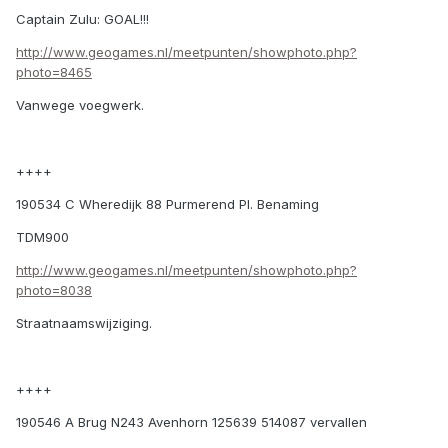
Captain Zulu: GOAL!!!
http://www.geogames.nl/meetpunten/showphoto.php?
photo=8465
Vanwege voegwerk.
++++
190534 C Wheredijk 88 Purmerend Pl. Benaming
TDM900
http://www.geogames.nl/meetpunten/showphoto.php?
photo=8038
Straatnaamswijziging.
++++
190546 A Brug N243 Avenhorn 125639 514087 vervallen