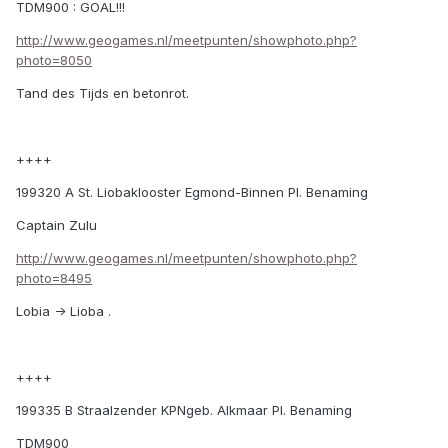
TDM900 : GOAL!!!
http://www.geogames.nl/meetpunten/showphoto.php?
photo=8050
Tand des Tijds en betonrot.
++++
199320 A St. Liobaklooster Egmond-Binnen Pl. Benaming
Captain Zulu
http://www.geogames.nl/meetpunten/showphoto.php?
photo=8495
Lobia -> Lioba .
++++
199335 B Straalzender KPNgeb. Alkmaar Pl. Benaming
TDM900