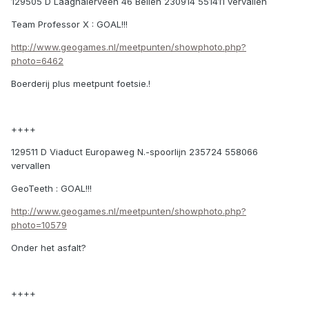
129505 D Laaghalerveen 46 Beilen 230914 551411 vervallen
Team Professor X : GOAL!!!
http://www.geogames.nl/meetpunten/showphoto.php?
photo=6462
Boerderij plus meetpunt foetsie.!
++++
129511 D Viaduct Europaweg N.-spoorlijn 235724 558066
vervallen
GeoTeeth : GOAL!!!
http://www.geogames.nl/meetpunten/showphoto.php?
photo=10579
Onder het asfalt?
++++