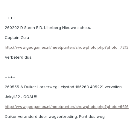
++++
260202 D Steen R.D. Ullerberg Nieuwe schets.
Captain Zulu
http://www.geogames.nl/meetpunten/showphoto.php?photo=7212
Verbeterd dus.
++++
260555 A Duiker Larserweg Lelystad 166263 495221 vervallen
Jekyll32 : GOAL!!!
http://www.geogames.nl/meetpunten/showphoto.php?photo=6616
Duiker veranderd door wegverbreding. Punt dus weg.