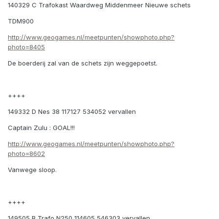
140329 C Trafokast Waardweg Middenmeer Nieuwe schets
TDM900
http://www.geogames.nl/meetpunten/showphoto.php?
photo=8405
De boerderij zal van de schets zijn weggepoetst.
++++
149332 D Nes 38 117127 534052 vervallen
Captain Zulu : GOAL!!!
http://www.geogames.nl/meetpunten/showphoto.php?
photo=8602
Vanwege sloop.
++++
149505 B Trafo N250 114605 546303 vervallen