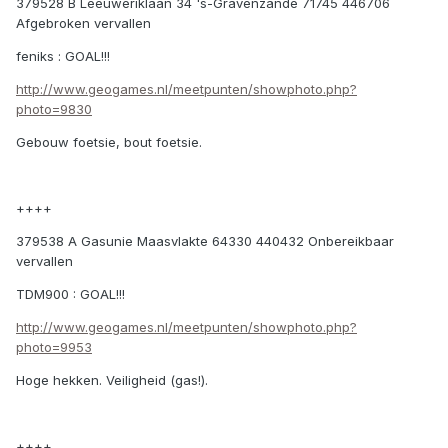
379528 B Leeuweriklaan 34 's-Gravenzande 71745 446706
Afgebroken vervallen
feniks : GOAL!!!
http://www.geogames.nl/meetpunten/showphoto.php?
photo=9830
Gebouw foetsie, bout foetsie.
++++
379538 A Gasunie Maasvlakte 64330 440432 Onbereikbaar
vervallen
TDM900 : GOAL!!!
http://www.geogames.nl/meetpunten/showphoto.php?
photo=9953
Hoge hekken. Veiligheid (gas!).
++++