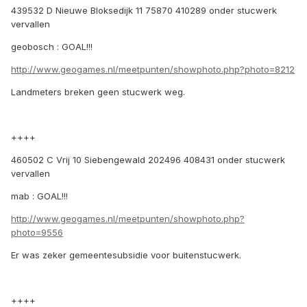
439532 D Nieuwe Bloksedijk 11 75870 410289 onder stucwerk
vervallen
geobosch : GOAL!!!
http://www.geogames.nl/meetpunten/showphoto.php?photo=8212
Landmeters breken geen stucwerk weg.
++++
460502 C Vrij 10 Siebengewald 202496 408431 onder stucwerk
vervallen
mab : GOAL!!!
http://www.geogames.nl/meetpunten/showphoto.php?
photo=9556
Er was zeker gemeentesubsidie voor buitenstucwerk.
++++