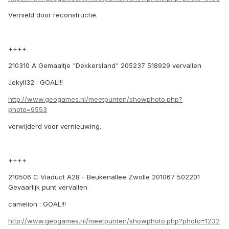
Vernield door reconstructie.
++++
210310 A Gemaaltje "Dekkersland" 205237 518929 vervallen
Jekyll32 : GOAL!!!
http://www.geogames.nl/meetpunten/showphoto.php?
photo=9553
verwijderd voor vernieuwing.
++++
210506 C Viaduct A28 - Beukenallee Zwolle 201067 502201
Gevaarlijk punt vervallen
camelion : GOAL!!!
http://www.geogames.nl/meetpunten/showphoto.php?photo=1232