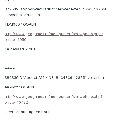
379549 B Spoorwegviaduct Merwedeweg 71783 437660
Gevaarlijk vervallen
TDM900 : GOAL!!!
http://www.geogames.nl/meetpunten/showphoto.php?
photo=9956
Te gevaarlijk dus.
++++
380336 D Viaduct A15 - N848 134836 428251 vervallen
ae-soft : GOAL!!!
http://www.geogames.nl/meetpunten/showphoto.php?
photo=10722
Geen viaduct=geen bout.