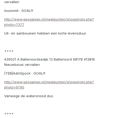
vervallen
louissmit : GOAL!!!
http://www.geogames.nl/meetpunten/showphoto.php?
photo=7377
Uit- en aanbouwen hebben een korte levensduur.
++++
439521 A Battenoordsedijk 13 Battenoord 68178 413816
Nieuwbouw vervallen
[TEB]AdmSpock : GOAL!!!
http://www.geogames.nl/meetpunten/showphoto.php?
photo=9790
Vanwege de watersnood dus.
++++