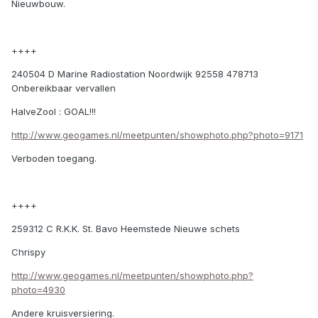
Nieuwbouw.
++++
240504 D Marine Radiostation Noordwijk 92558 478713
Onbereikbaar vervallen
HalveZool : GOAL!!!
http://www.geogames.nl/meetpunten/showphoto.php?photo=9171
Verboden toegang.
++++
259312 C R.K.K. St. Bavo Heemstede Nieuwe schets
Chrispy
http://www.geogames.nl/meetpunten/showphoto.php?
photo=4930
Andere kruisversiering.