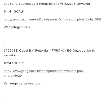
370591 C Seattleweg 3 Hoogvliet 87376 432275 vervallen
fvm4 : GOAL!!!
http://www.geogames.nl/meetpunten/showphoto.php?photo=6101
Weggetegeld dus.
++++
379503 D Cabot B.V. Rotterdam 77581 434195 Ontoegankelijk
vervallen
fvm4 : GOAL!!!
http://www.geogames.nl/meetpunten/showphoto.php?
photo=5629
Vanwege dat privee dus.
++++