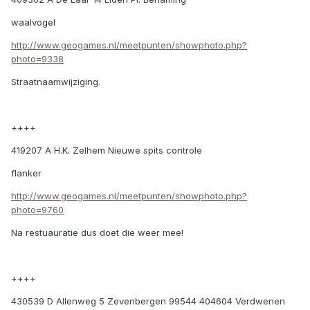
waalvogel
http://www.geogames.nl/meetpunten/showphoto.php?
photo=9338
Straatnaamwijziging.
++++
419207 A H.K. Zelhem Nieuwe spits controle
flanker
http://www.geogames.nl/meetpunten/showphoto.php?
photo=9760
Na restuauratie dus doet die weer mee!
++++
430539 D Allenweg 5 Zevenbergen 99544 404604 Verdwenen