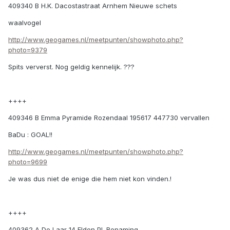
409340 B H.K. Dacostastraat Arnhem Nieuwe schets
waalvogel
http://www.geogames.nl/meetpunten/showphoto.php?
photo=9379
Spits ververst. Nog geldig kennelijk. ???
++++
409346 B Emma Pyramide Rozendaal 195617 447730 vervallen
BaDu : GOAL!!
http://www.geogames.nl/meetpunten/showphoto.php?
photo=9699
Je was dus niet de enige die hem niet kon vinden.!
++++
409362 A De Laar 14 Elden Pl. Benaming