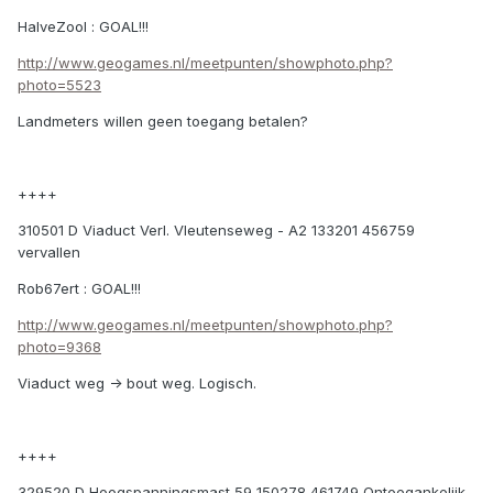
HalveZool : GOAL!!!
http://www.geogames.nl/meetpunten/showphoto.php?
photo=5523
Landmeters willen geen toegang betalen?
++++
310501 D Viaduct Verl. Vleutenseweg - A2 133201 456759
vervallen
Rob67ert : GOAL!!!
http://www.geogames.nl/meetpunten/showphoto.php?
photo=9368
Viaduct weg -> bout weg. Logisch.
++++
329520 D Hoogspanningsmast 59 150278 461749 Ontoegankelijk