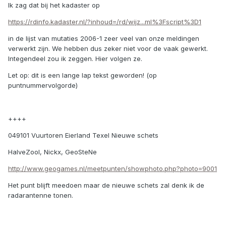
Ik zag dat bij het kadaster op
https://rdinfo.kadaster.nl/?inhoud=/rd/wijz...ml%3Fscript%3D1
in de lijst van mutaties 2006-1 zeer veel van onze meldingen
verwerkt zijn. We hebben dus zeker niet voor de vaak gewerkt.
Integendeel zou ik zeggen. Hier volgen ze.
Let op: dit is een lange lap tekst geworden! (op
puntnummervolgorde)
++++
049101 Vuurtoren Eierland Texel Nieuwe schets
HalveZool, Nickx, GeoSteNe
http://www.geogames.nl/meetpunten/showphoto.php?photo=9001
Het punt blijft meedoen maar de nieuwe schets zal denk ik de
radarantenne tonen.