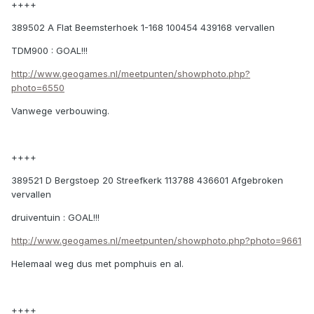
++++
389502 A Flat Beemsterhoek 1-168 100454 439168 vervallen
TDM900 : GOAL!!!
http://www.geogames.nl/meetpunten/showphoto.php?
photo=6550
Vanwege verbouwing.
++++
389521 D Bergstoep 20 Streefkerk 113788 436601 Afgebroken
vervallen
druiventuin : GOAL!!!
http://www.geogames.nl/meetpunten/showphoto.php?photo=9661
Helemaal weg dus met pomphuis en al.
++++