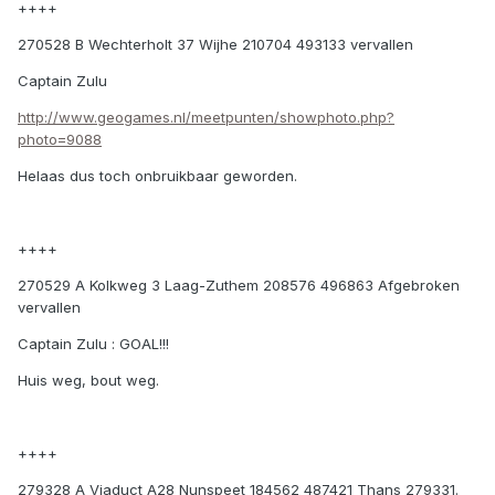
++++
270528 B Wechterholt 37 Wijhe 210704 493133 vervallen
Captain Zulu
http://www.geogames.nl/meetpunten/showphoto.php?
photo=9088
Helaas dus toch onbruikbaar geworden.
++++
270529 A Kolkweg 3 Laag-Zuthem 208576 496863 Afgebroken
vervallen
Captain Zulu : GOAL!!!
Huis weg, bout weg.
++++
279328 A Viaduct A28 Nunspeet 184562 487421 Thans 279331.