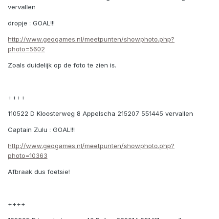
vervallen
dropje : GOAL!!!
http://www.geogames.nl/meetpunten/showphoto.php?
photo=5602
Zoals duidelijk op de foto te zien is.
++++
110522 D Kloosterweg 8 Appelscha 215207 551445 vervallen
Captain Zulu : GOAL!!!
http://www.geogames.nl/meetpunten/showphoto.php?
photo=10363
Afbraak dus foetsie!
++++