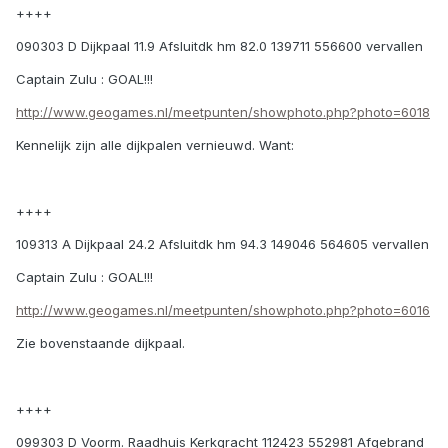
++++
090303 D Dijkpaal 11.9 Afsluitdk hm 82.0 139711 556600 vervallen
Captain Zulu : GOAL!!!
http://www.geogames.nl/meetpunten/showphoto.php?photo=6018
Kennelijk zijn alle dijkpalen vernieuwd. Want:
++++
109313 A Dijkpaal 24.2 Afsluitdk hm 94.3 149046 564605 vervallen
Captain Zulu : GOAL!!!
http://www.geogames.nl/meetpunten/showphoto.php?photo=6016
Zie bovenstaande dijkpaal.
++++
099303 D Voorm. Raadhuis Kerkgracht 112423 552981 Afgebrand