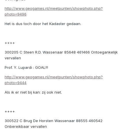
http://www.geogames.nl/meetpunten/showphoto.php?
photo=9496
Het is dus toch door het Kadaster gedaan.
++++
300205 C Steen R.D. Wassenaar 85648 461466 Ontoegankelijk
vervallen
Prof. Y. Lupardi : GOAL!!!
http://www.geogames.nl/meetpunten/showphoto.php?
photo=9444
Als ik er niet bij kan: zij ook niet.
++++
300522 C Brug De Horsten Wassenaar 88555 460542
Onbereikbaar vervallen