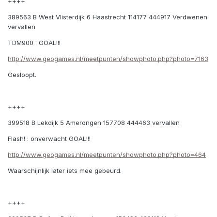
++++
389563 B West Vlisterdijk 6 Haastrecht 114177 444917 Verdwenen
vervallen
TDM900 : GOAL!!!
http://www.geogames.nl/meetpunten/showphoto.php?photo=7163
Gesloopt.
++++
399518 B Lekdijk 5 Amerongen 157708 444463 vervallen
Flash! : onverwacht GOAL!!!
http://www.geogames.nl/meetpunten/showphoto.php?photo=464
Waarschijnlijk later iets mee gebeurd.
++++