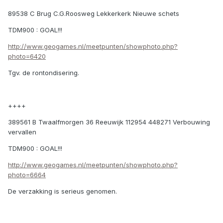
89538 C Brug C.G.Roosweg Lekkerkerk Nieuwe schets
TDM900 : GOAL!!!
http://www.geogames.nl/meetpunten/showphoto.php?
photo=6420
Tgv. de rontondisering.
++++
389561 B Twaalfmorgen 36 Reeuwijk 112954 448271 Verbouwing
vervallen
TDM900 : GOAL!!!
http://www.geogames.nl/meetpunten/showphoto.php?
photo=6664
De verzakking is serieus genomen.