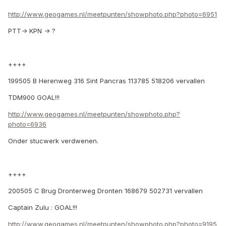
http://www.geogames.nl/meetpunten/showphoto.php?photo=6951
PTT-> KPN -> ?
++++
199505 B Herenweg 316 Sint Pancras 113785 518206 vervallen
TDM900 GOAL!!!
http://www.geogames.nl/meetpunten/showphoto.php?
photo=6936
Onder stucwerk verdwenen.
++++
200505 C Brug Dronterweg Dronten 168679 502731 vervallen
Captain Zulu : GOAL!!!
http://www.geogames.nl/meetpunten/showphoto.php?photo=9195