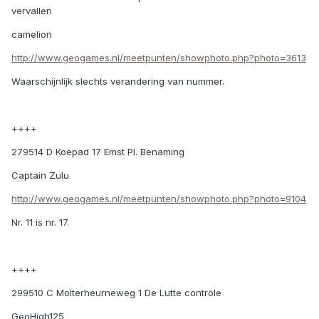
vervallen
camelion
http://www.geogames.nl/meetpunten/showphoto.php?photo=3613
Waarschijnlijk slechts verandering van nummer.
++++
279514 D Koepad 17 Emst Pl. Benaming
Captain Zulu
http://www.geogames.nl/meetpunten/showphoto.php?photo=9104
Nr. 11 is nr. 17.
++++
299510 C Molterheurneweg 1 De Lutte controle
GeoHigh125