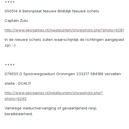
++++
050514 A Betonplaat Nieuwe Bildtdijk Nieuwe schets
Captain Zulu
http://www.geogames.nl/meetpunten/showphoto.php?photo=9281
In de nieuwe schets zullen waarschijnlijk de richtingen aangepast
zijn :-)
++++
079555 D Spoorwegviaduct Groningen 233217 584186 vervallen
stada : GOAL!!!
http://www.geogames.nl/meetpunten/showphoto.php?
photo=9245
Vanwege viaductvervanging of gevaarlijkheid resp.
bereikbaarheid.