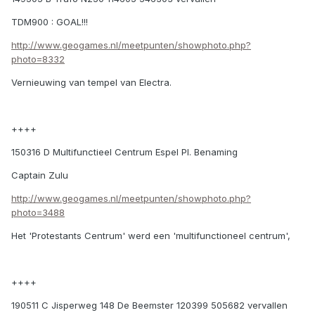
TDM900 : GOAL!!!
http://www.geogames.nl/meetpunten/showphoto.php?
photo=8332
Vernieuwing van tempel van Electra.
++++
150316 D Multifunctieel Centrum Espel Pl. Benaming
Captain Zulu
http://www.geogames.nl/meetpunten/showphoto.php?
photo=3488
Het 'Protestants Centrum' werd een 'multifunctioneel centrum',
++++
190511 C Jisperweg 148 De Beemster 120399 505682 vervallen