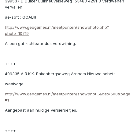
399537 D Duiker Bulkheuvelseweg 153483 429118 Verdwenen
vervallen
ae-soft : GOAL!!!
http://www.geogames.nl/meetpunten/showphoto.php?
photo=10719
Alleen gat zichtbaar dus verdwijning.
++++
409335 A R.K.K. Bakenbergseweg Arnhem Nieuwe schets
waalvogel
http://www.geogames.nl/meetpunten/showphot...&cat=500&page
=1
Aangepast aan huidige versierseltjes.
++++