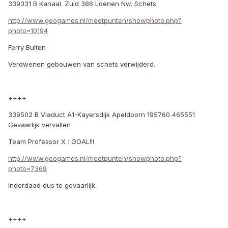
339331 B Kanaal. Zuid 386 Loenen Nw. Schets
http://www.geogames.nl/meetpunten/showphoto.php?
photo=10194
Ferry Bulten
Verdwenen gebouwen van schets verwijderd.
++++
339502 B Viaduct A1-Kayersdijk Apeldoorn 195760 465551
Gevaarlijk vervallen
Team Professor X : GOAL!!!
http://www.geogames.nl/meetpunten/showphoto.php?
photo=7369
Inderdaad dus te gevaarlijk.
++++