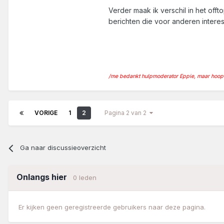
Verder maak ik verschil in het off
berichten die voor anderen interes
/me bedankt hulpmoderator Eppie, maar hoopt da
VORIGE
1
2
Pagina 2 van 2
Ga naar discussieoverzicht
Onlangs hier
0 leden
Er kijken geen geregistreerde gebruikers naar deze pagina.