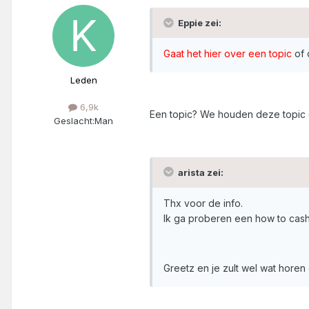
Eppie zei:
Gaat het hier over een topic
of 
Leden
6,9k
Een topic? We houden deze topic
Geslacht:
Man
arista zei:
Thx voor de info.
Ik ga proberen een how to cash
Greetz en je zult wel wat horen 