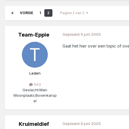
VORIGE
1
2
Pagina 2 van 2
Team-Eppie
Geplaatst
9 juni 2005
Gaat het hier over een topic of ov
Leden
543
Geslacht:
Man
Woonplaats:
Bovenkarsp
el
Kruimeldief
Geplaatst
9 juni 2005