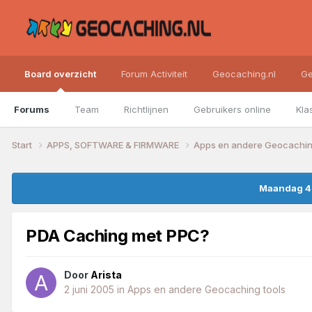
Board overzicht
Forum Activiteit
Geocaching.nl
Ge
Forums
Team
Richtlijnen
Gebruikers online
Kla
Start
APPS, SOFTWARE & FIRMWARE
Apps en andere Geocachin
Maandag 4 
PDA Caching met PPC?
Door
Arista
2 juni 2005
in
Apps en andere Geocaching tools