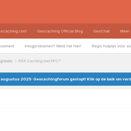
ocaching.com
Geocaching Official Blog
GeoChat
Meer
ssement
Inlogproblemen? Meld het hier!
Regio hulplijn voor st
g tools
PDA Caching met PPC?
augustus 2025: Geocachingforum gestopt! Klik op de balk om verde