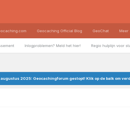
ocaching.com
Geocaching Official Blog
GeoChat
Meer
ssement
Inlogproblemen? Meld het hier!
Regio hulplijn voor st
augustus 2025: Geocachingforum gestopt! Klik op de balk om verde