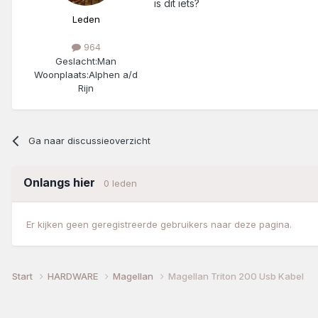
is dit iets?
Leden
964
Geslacht:
Man
Woonplaats:
Alphen a/d
Rijn
Ga naar discussieoverzicht
Onlangs hier
0 leden
Er kijken geen geregistreerde gebruikers naar deze pagina.
Start
HARDWARE
Magellan
Magellan Triton 200 Usb Kabel