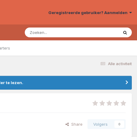
Geregistreerde gebruiker? Aanmelden
arters
Alle activiteit
r te lezen.
Share
Volgers
0