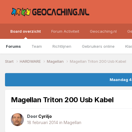
Board overzicht
Forum Activiteit
Geocaching.nl
Ge
Forums
Team
Richtlijnen
Gebruikers online
Kla
Start
HARDWARE
Magellan
Magellan Triton 200 Usb Kabel
Maandag 4 
Magellan Triton 200 Usb Kabel
Door
Cyriljo
18 februari 2014
in
Magellan