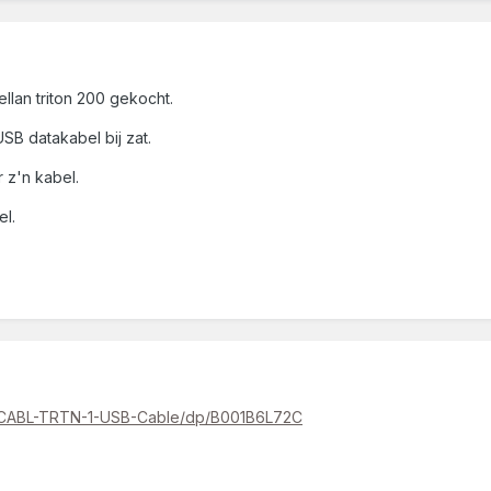
llan triton 200 gekocht.
SB datakabel bij zat.
r z'n kabel.
el.
-CABL-TRTN-1-USB-Cable/dp/B001B6L72C