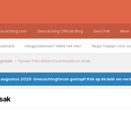
ocaching.com
Geocaching Official Blog
GeoChat
Meer
ssement
Inlogproblemen? Meld het hier!
Regio hulplijn voor st
g tools
Spoiler Foto Alleen Downloaden In Gsak
augustus 2025: Geocachingforum gestopt! Klik op de balk om verde
Gsak