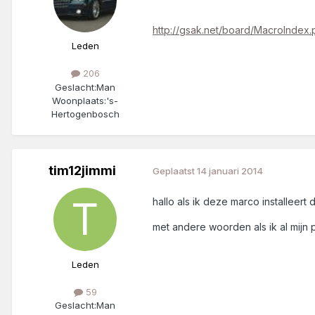
http://gsak.net/board/MacroIndex.
Leden
206
Geslacht:
Man
Woonplaats:
's-
Hertogenbosch
tim12jimmi
Geplaatst
14 januari 2014
hallo als ik deze marco installeert 
met andere woorden als ik al mijn 
Leden
59
Geslacht:
Man