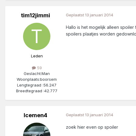
tim12jimmi
Geplaatst
13 januari 2014
Hallo is het mogelijk alleen spoil
spoilers plaatjes worden gedownl
Leden
59
Geslacht:
Man
Woonplaats:
boorsem
Lengtegraad :
56.247
Breedtegraad :
42.777
Icemen4
Geplaatst
13 januari 2014
zoek hier even op spoiler