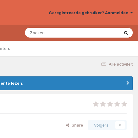
Geregistreerde gebruiker? Aanmelden
arters
Alle activiteit
r te lezen.
Share
Volgers
0