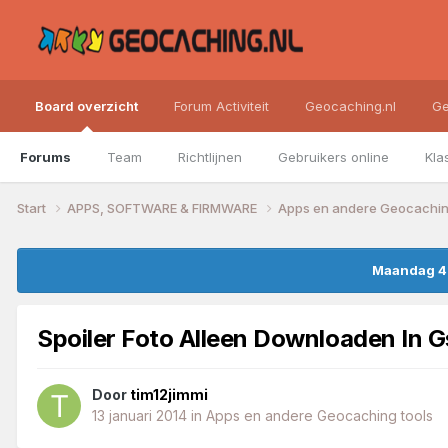
Board overzicht
Forum Activiteit
Geocaching.nl
Ge
Forums
Team
Richtlijnen
Gebruikers online
Kla
Start
APPS, SOFTWARE & FIRMWARE
Apps en andere Geocachin
Maandag 4 
Spoiler Foto Alleen Downloaden In 
Door
tim12jimmi
13 januari 2014
in
Apps en andere Geocaching tools