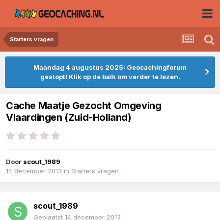
Starters vragen
Maandag 4 augustus 2025: Geocachingforum
gestopt! Klik op de balk om verder te lezen.
Cache Maatje Gezocht Omgeving
Vlaardingen (Zuid-Holland)
Door
scout_1989
14 december 2013
in
Starters vragen
scout_1989
Geplaatst
14 december 2013