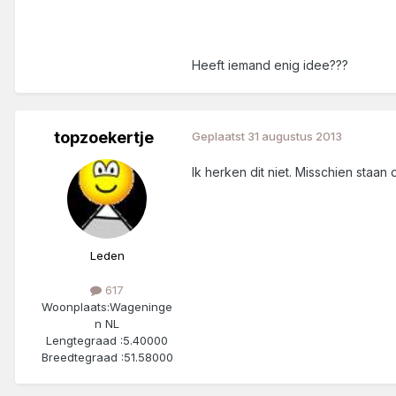
Heeft iemand enig idee???
topzoekertje
Geplaatst
31 augustus 2013
Ik herken dit niet. Misschien sta
Leden
617
Woonplaats:
Wageninge
n NL
Lengtegraad :
5.40000
Breedtegraad :
51.58000