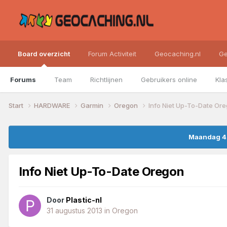
Board overzicht
Forum Activiteit
Geocaching.nl
Ge
Forums
Team
Richtlijnen
Gebruikers online
Kla
Start
HARDWARE
Garmin
Oregon
Info Niet Up-To-Date Or
Maandag 4 
Info Niet Up-To-Date Oregon
Door
Plastic-nl
31 augustus 2013
in
Oregon