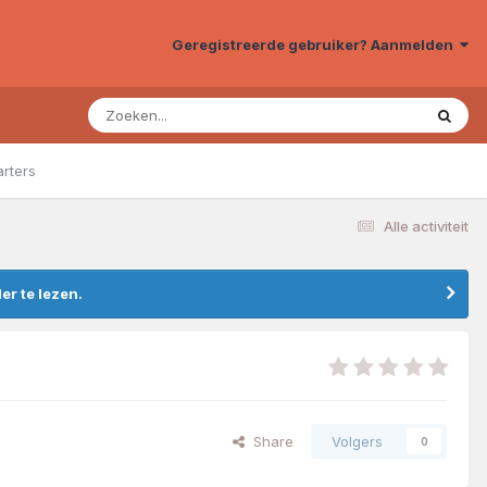
Geregistreerde gebruiker? Aanmelden
arters
Alle activiteit
r te lezen.
Share
Volgers
0