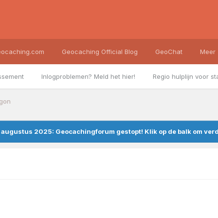
ocaching.com
Geocaching Official Blog
GeoChat
Meer
ssement
Inlogproblemen? Meld het hier!
Regio hulplijn voor st
egon
augustus 2025: Geocachingforum gestopt! Klik op de balk om verde