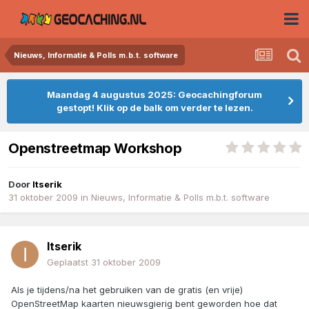
Nieuws, Informatie & Polls m.b.t. software
Maandag 4 augustus 2025: Geocachingforum
gestopt! Klik op de balk om verder te lezen.
Openstreetmap Workshop
Door
Itserik
31 oktober 2009
in
Nieuws, Informatie & Polls m.b.t. software
Itserik
Geplaatst
31 oktober 2009
Als je tijdens/na het gebruiken van de gratis (en vrije)
OpenStreetMap kaarten nieuwsgierig bent geworden hoe dat