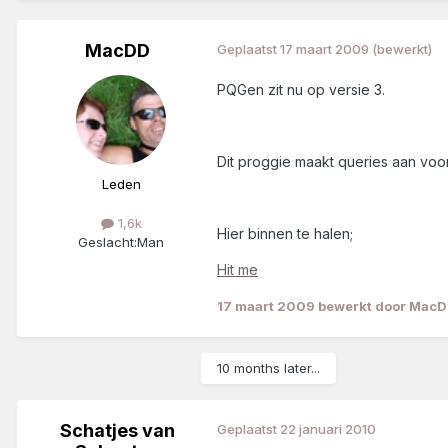
MacDD
Geplaatst
17 maart 2009
(bewerkt)
PQGen zit nu op versie 3.
Dit proggie maakt queries aan voor 
Leden
1,6k
Hier binnen te halen;
Geslacht:
Man
Hit me
17 maart 2009
bewerkt door Mac
10 months later...
Schatjes van
Geplaatst
22 januari 2010