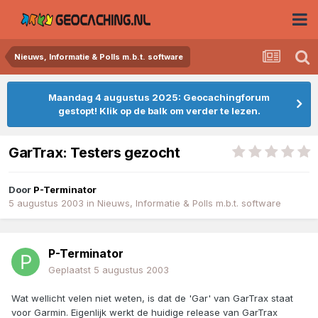
Nieuws, Informatie & Polls m.b.t. software
Maandag 4 augustus 2025: Geocachingforum
gestopt! Klik op de balk om verder te lezen.
GarTrax: Testers gezocht
Door
P-Terminator
5 augustus 2003
in
Nieuws, Informatie & Polls m.b.t. software
P-Terminator
Geplaatst
5 augustus 2003
Wat wellicht velen niet weten, is dat de 'Gar' van GarTrax staat
voor Garmin. Eigenlijk werkt de huidige release van GarTrax